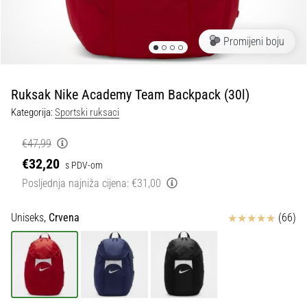
tisak
i
obradu
Promijeni boju
sportske
opreme
Ruksak Nike Academy Team Backpack (30l)
1. 7. 2025
Kategorija:
Sportski ruksaci
•
1 min. čitanja
€47,99
Play
€32,20
s PDV-om
for
Posljednja najniža cijena:
€31,00
More
Victories
Ocjena proizvoda
Uniseks,
Crvena
(66)
Pripremi
se
za
ženski
EURO
2025