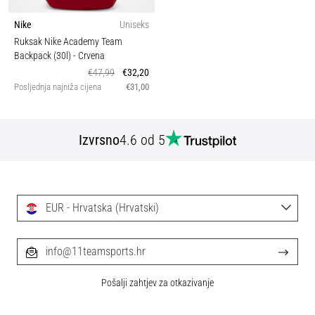
Nike
Uniseks
Ruksak Nike Academy Team
Backpack (30l)
- Crvena
€47,99
€32,20
Posljednja najniža cijena
€31,00
Izvrsno
4.6 od 5
EUR - Hrvatska (Hrvatski)
info@11teamsports.hr
Pošalji zahtjev za otkazivanje