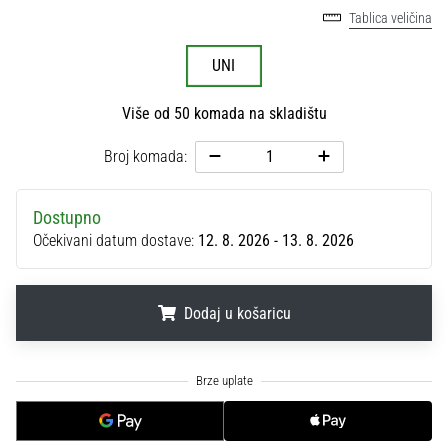
sa
Tablica veličina
službenim
dresovima
UNI
i
kopačkama
Više od 50 komada na skladištu
Nike,
adidas
Broj komada:
i
PUMA.
Budi
Dostupno
dio
Očekivani datum dostave:
12. 8. 2026 - 13. 8. 2026
svake
utakmice,
gola…
Dodaj u košaricu
.
.
.
Prikaži
sve
članke