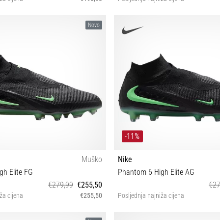
0½ 41 42 42½ 43 44 44½ 45
43
Novo
-11%
Muško
Nike
h Elite FG
Phantom 6 High Elite AG
€279,99
€255,50
€27
ža cijena
€255,50
Posljednja najniža cijena