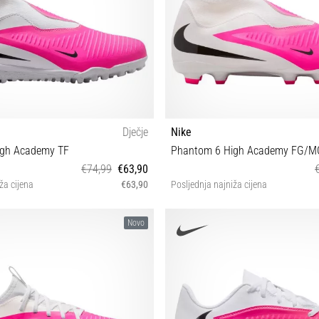
Dječje
Nike
igh Academy TF
Phantom 6 High Academy FG/M
€74,99
€63,90
ža cijena
€63,90
Posljednja najniža cijena
35½ 36 38
38
Novo