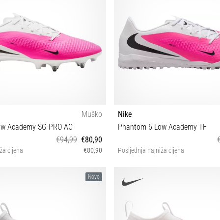
Muško
Nike
ow Academy SG-PRO AC
Phantom 6 Low Academy TF
€94,99
€80,90
ža cijena
€80,90
Posljednja najniža cijena
41
39 40½
Novo