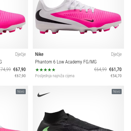
Dječje
Nike
Dječje
G
Phantom 6 Low Academy FG/MG
€74,99
€67,90
€64,99
€61,70
€67,90
Posljednja najniža cijena
€54,70
34 38
Novo
Novo