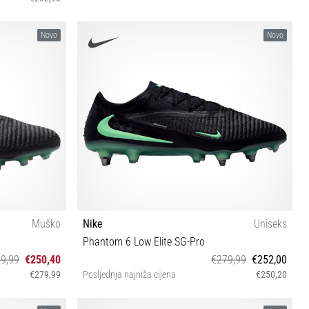
44
Novo
Novo
Muško
Nike
Uniseks
Phantom 6 Low Elite SG-Pro
9,99
€250,40
€279,99
€252,00
€279,99
Posljednja najniža cijena
€250,20