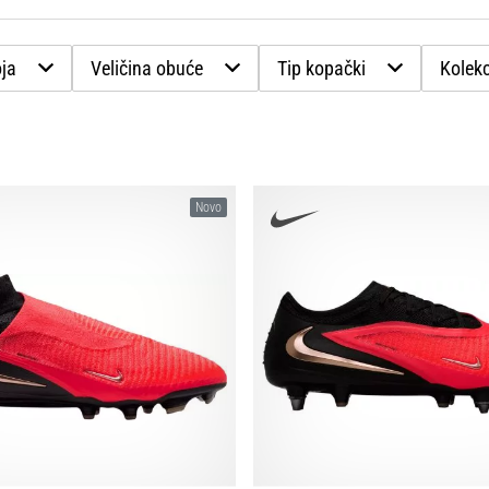
ja
Veličina obuće
Tip kopački
Kolekc
Novo