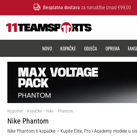
Besplatna dostava
za narudžbe iznad €99,00
11teamsports.hr
NOVO
KOPAČKE
ODJEĆA
OPREMA
FANS
Nogomet
Kopačke
Nike
Phantom
Nike Phantom
Nike Phantom 6 kopačke – Kupite Elite, Pro i Academy modele u nisko