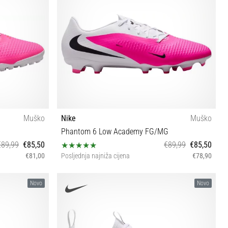
Muško
Nike
Muško
Phantom 6 Low Academy FG/MG
€89,99
€85,50
€89,99
€85,50
€81,00
Posljednja najniža cijena
€78,90
43 44 44½ 45
Novo
Novo