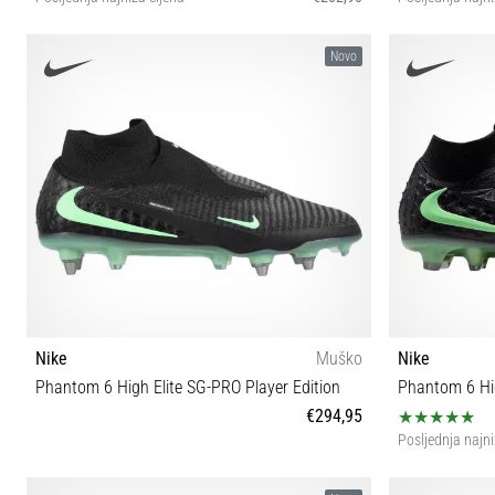
40 40½ 41 42 42½ 43 44 44½ 45 45½ 46
40 4
Novo
Nike
Muško
Nike
Phantom 6 High Elite SG-PRO Player Edition
Phantom 6 Hig
€294,95
Posljednja najni