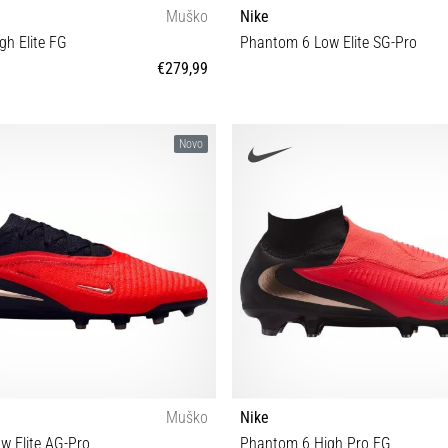
Muško
Nike
h Elite FG
Phantom 6 Low Elite SG-Pro
€279,99
42 42½ 43 44 44½ 45 45½ 46 47 47½
43 39 40 40½ 41 42 42½ 44 4
Novo
Muško
Nike
w Elite AG-Pro
Phantom 6 High Pro FG