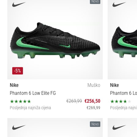
40 40½ 41 42 42½ 43 44 44½ 45 45½
39 40½
Novo
-5%
Nike
Muško
Nike
Phantom 6 Low Elite FG
Phantom 6 Lo
€269,99
€256,50
Posljednja najniža cijena
€269,99
Posljednja najni
40 40½ 41 42 42½ 43 44 44½ 45
40½
Novo