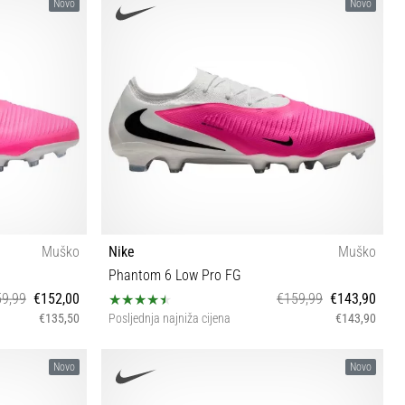
40 42½ 43 44 44½ 45 39 40½ 41 42 45½ 47
Novo
Novo
Muško
Nike
Muško
Phantom 6 Low Pro FG
9,99
€152,00
€159,99
€143,90
€135,50
Posljednja najniža cijena
€143,90
42
Novo
Novo