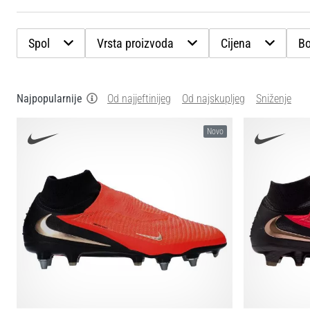
Spol
Vrsta proizvoda
Cijena
Bo
Najpopularnije
Od najjeftinijeg
Od najskupljeg
Sniženje
Novo