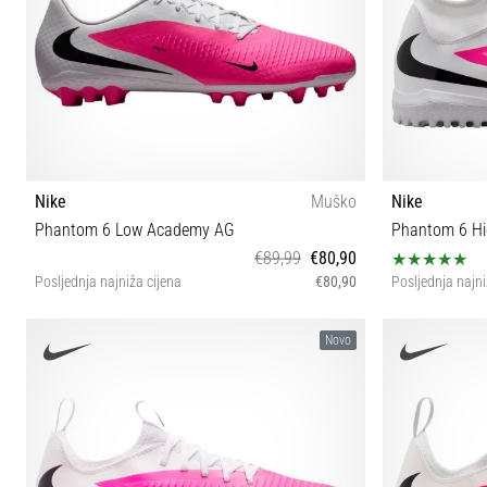
Nike
Muško
Nike
Phantom 6 Low Academy AG
Phantom 6 H
€89,99
€80,90
Posljednja najniža cijena
€80,90
Posljednja najni
41 42 42½ 43 44 44½
Novo