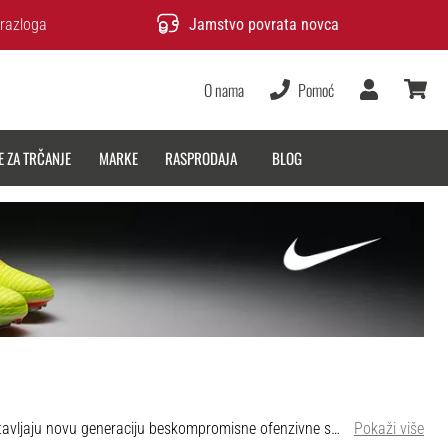
razloga
Jamstvo povrata novca
O nama
Pomoć
Korisnik
košarica
E ZA TRČANJE
MARKE
RASPRODAJA
BLOG
mbinira najbolje karakteristike iz pet generacija i vraća legendarni DNK Hypervenoma. Fokus je na revolucionarnom Tuned GripKnit gornjištu i Cyclone 360 konstrukciji potplata. Na 11teamsports, od 12. lipnja 2025., pronaći ćete široku ponudu za svaki budžet, od osnovnih opcija do high-end verzija. Prva boja (First Launch Colorway) dostupna je u menta zelenoj, crvenoj, crnoj i srebrnoj boji. Ovdje vam donosimo pregled cijele nove Phantom linije kako bismo vam pomogli pronaći kopačku koja vam najbolje odgovara.
Pokaži više