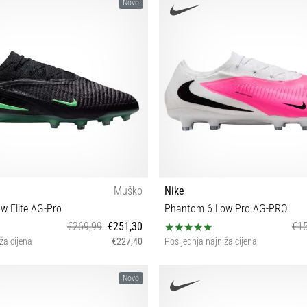
 41 42 42½ 43 44 44½ 45 45½
40 41 42 42½ 44 44½
Novo
Muško
Nike
w Elite AG-Pro
Phantom 6 Low Pro AG-PRO
€269,99
€251,30
€15
ža cijena
€227,40
Posljednja najniža cijena
 41 42 42½ 43 44 44½ 45
42½ 43 44½
Novo