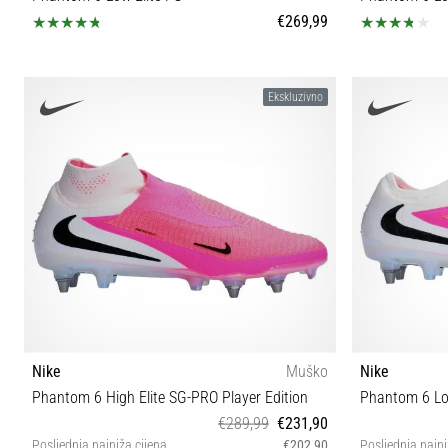
€269,99
39 40 40½ 41 42 42½ 43 44 44½ 45 45½ 46 47
40½ 4
Ekskluzivno
Nike
Muško
Nike
Phantom 6 High Elite SG-PRO Player Edition
Phantom 6 Low
€289,99
€231,90
Posljednja najniža cijena
€202,90
Posljednja najni