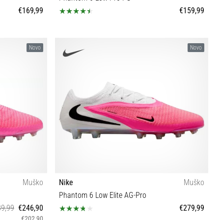
€169,99
€159,99
4½ 45½ 46
41 42 42½ 43 44 44½ 45½
Novo
Novo
Muško
Nike
Muško
Phantom 6 Low Elite AG-Pro
9,99
€246,90
€279,99
€202,90