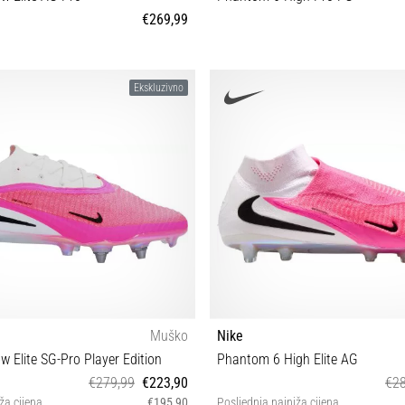
€269,99
2 42½ 43 44 44½ 45 45½ 47
39 40 40½ 41 42 42½ 43 44 4
Ekskluzivno
Muško
Nike
 Elite SG-Pro Player Edition
Phantom 6 High Elite AG
€279,99
€223,90
€28
ža cijena
€195,90
Posljednja najniža cijena