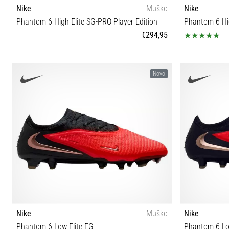
Nike
Muško
Nike
Phantom 6 High Elite SG-PRO Player Edition
Phantom 6 Hig
€294,95
40 40½ 41 42 42½ 43 44 44½ 45
39 40 40½ 41 
Novo
Nike
Muško
Nike
Phantom 6 Low Elite FG
Phantom 6 Lo