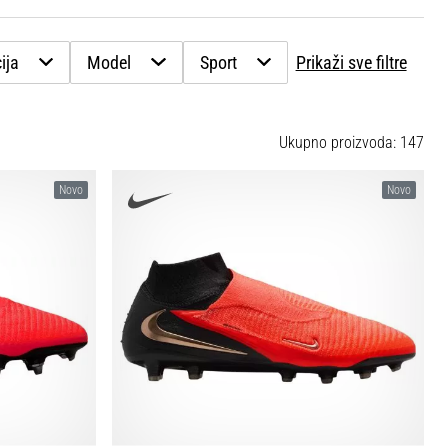
ija
Model
Sport
Prikaži sve filtre
Ukupno proizvoda: 147
Novo
Novo