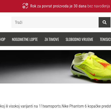
Rok za povrat proizvoda je 30 dana
bez navođenja 
Traži
HOP
NOGOMETNE LOPTE
ZA TIMOVE
SLOBODNO VRIJEME
TENISIC
j ili visokoj varijanti na 11teamsports.
Nike Phantom 6 kopačke predstavljaju novu generaciju beskompromisne ofenzivne snage. Bez obzira jeste li nogometaš, nogometašica ili mladi talent na terenu, važno je nositi kopačku koja podržava vaš agresivan stil igre. Serija Phantom 6 razvijena je za igrače koji daju prednost preciznosti i odlučnosti. Ko