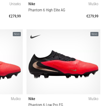
Uniseks
Nike
Muško
Phantom 6 High Elite AG
€279,99
€279,99
4½ 45 47½
39 40½ 41 42 42½ 43 44 44½ 45 47
Novo
Novo
Muško
Nike
Muško
Phantom 6 Low Pro FG