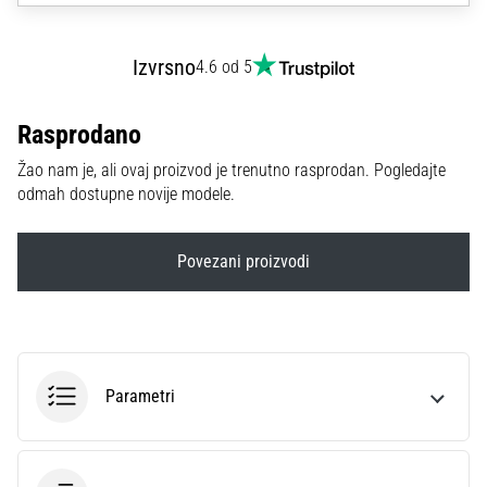
sa
službenim
dresovima
Izvrsno
4.6 od 5
i
kopačkama
Rasprodano
Nike,
adidas
Žao nam je, ali ovaj proizvod je trenutno rasprodan. Pogledajte
i
odmah dostupne novije modele.
PUMA.
Budi
dio
Povezani proizvodi
svake
utakmice,
gola…
Parametri
Prikaži
sve
članke