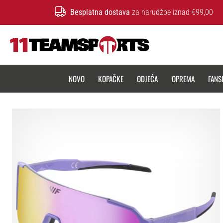
Besplatna dostava
za narudžbe iznad €99,00
11teamsports.hr
NOVO
KOPAČKE
ODJEĆA
OPREMA
FANS