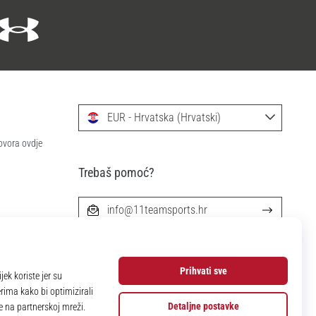
EUR - Hrvatska (Hrvatski)
ovora ovdje
Trebaš pomoć?
info@11teamsports.hr