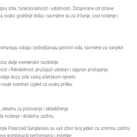
j stila, funkcionalnosti i udobnosti. Dizajnirane od strane
 svako godišnje doba i savršene su za trčanje, cool nošenje i
 smanjuju odsjaj i poboljšavaju jasnost vida, savršene za vanjske
roz dulje vremensko razdoblje.
vost i fleksibilnost, pružajući udoban i siguran pristajanje.
odaje dozu stila vašoj atletskom opremi.
 nude svestran izgled za svaku priliku.
, idealnu za putovanja i skladištenje.
e nošenje i dodatnu zaštitu.
rple Polarized Sunglasses su vaš izbor broj jedan za iznimnu zaštitu
enoj kombinaciji performansi i estetike.