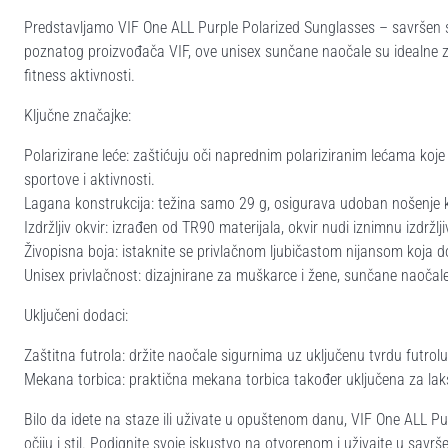
Predstavljamo VIF One ALL Purple Polarized Sunglasses – savršen spo
poznatog proizvođača VIF, ove unisex sunčane naočale su idealne za
fitness aktivnosti.
Ključne značajke:
Polarizirane leće: zaštićuju oči naprednim polariziranim lećama koje
sportove i aktivnosti.
Lagana konstrukcija: težina samo 29 g, osigurava udoban nošenje k
Izdržljiv okvir: izrađen od TR90 materijala, okvir nudi iznimnu izdržlji
Živopisna boja: istaknite se privlačnom ljubičastom nijansom koja d
Unisex privlačnost: dizajnirane za muškarce i žene, sunčane naočale
Uključeni dodaci:
Zaštitna futrola: držite naočale sigurnima uz uključenu tvrdu futrolu
Mekana torbica: praktična mekana torbica također uključena za lakš
Bilo da idete na staze ili uživate u opuštenom danu, VIF One ALL Pu
očiju i stil. Podignite svoje iskustvo na otvorenom i uživajte u savrš