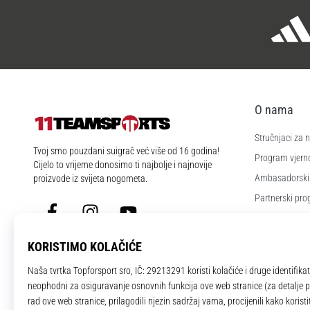
O nama
Stručnjaci za
11teamsports.hr
Tvoj smo pouzdani suigrač već više od 16 godina!
Program vjerno
Cijelo to vrijeme donosimo ti najbolje i najnovije
Ambasadorski
proizvode iz svijeta nogometa.
Partnerski pr
Facebook
Instagram
YouTube
Poslovi i karije
Postavke kola
Uvjeti i odredb