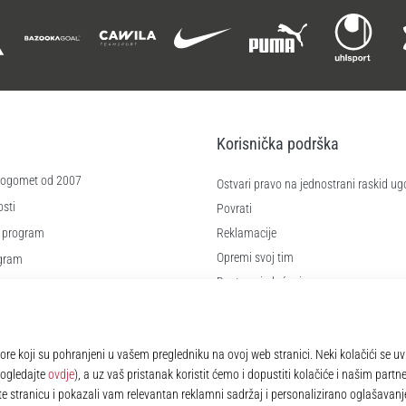
Korisnička podrška
 nogomet od 2007
Ostvari pravo na jednostrani raskid ug
sti
Povrati
 program
Reklamacije
Opremi svoj tim
ogram
Dostava i plaćanje
re
Pronađi pravu veličinu
čića
Kontakt
e
Najčešća pitanja
Pravila o zaštiti osobnih podataka