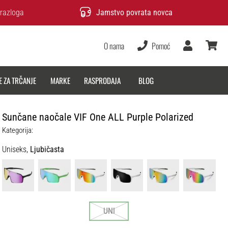
razloga
Jamstvo povrata novca
O nama
Pomoć
Korisnik
košarica
E ZA TRČANJE
MARKE
RASPRODAJA
BLOG
Sunčane naočale VIF One ALL Purple Polarized
Kategorija:
Uniseks,
Ljubičasta
UNI