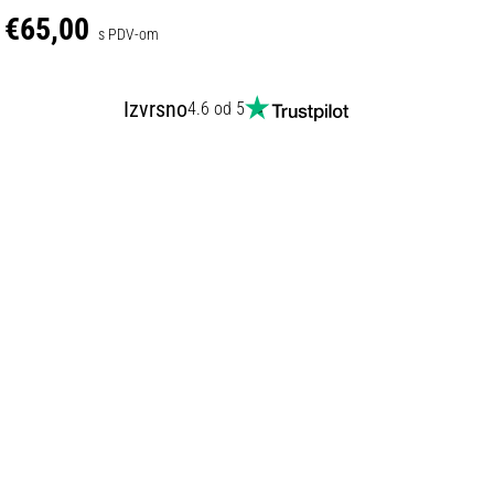
€65,00
s PDV-om
Izvrsno
4.6 od 5