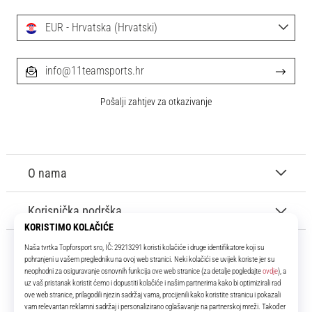
EUR - Hrvatska (Hrvatski)
info@11teamsports.hr
Pošalji zahtjev za otkazivanje
O nama
Korisnička podrška
11teamsports.hr
Tvoj smo pouzdani suigrač već više od 16 godina! Cijelo to vrijeme
donosimo ti najbolje i najnovije proizvode iz svijeta nogometa.