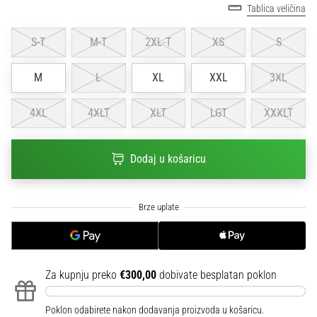
Tablica veličina
sa
službenim
dresovima
S-T
M-T
2XL-T
XS
S
i
kopačkama
M
L
XL
XXL
3XL
Nike,
adidas
4XL
4XLT
XLT
LGT
XXXLT
i
PUMA.
Budi
Dodaj u košaricu
dio
svake
utakmice,
gola…
Prikaži
Za kupnju preko
€300,00
dobivate besplatan poklon
sve
članke
Poklon odabirete nakon dodavanja proizvoda u košaricu.