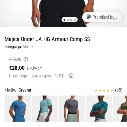
tisak
i
obradu
Promijeni boju
sportske
opreme
Majica Under UA HG Armour Comp SS
1. 7. 2025
Kategorija:
Majice
•
1 min. čitanja
€35,00
Play
€28,00
s PDV-om
for
Posljednja najniža cijena:
€28,00
More
Victories
Ocjena proizvoda
Muško,
Crvena
(38)
Pripremi
se
za
ženski
EURO
2025