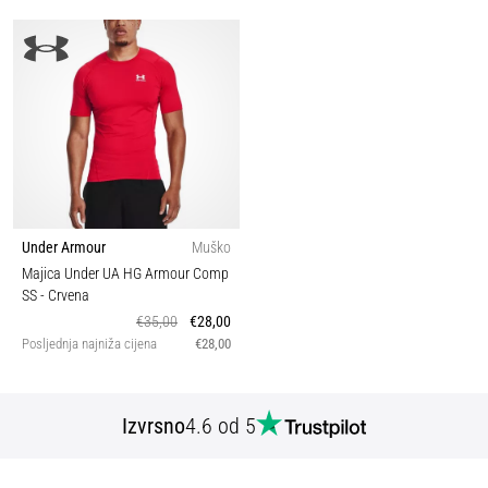
Under Armour
Muško
Majica Under UA HG Armour Comp
SS
- Crvena
€35,00
€28,00
Posljednja najniža cijena
€28,00
Izvrsno
4.6 od 5