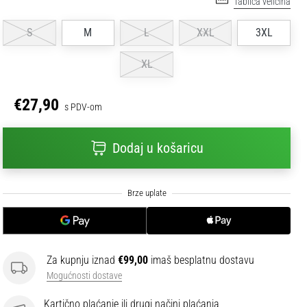
Tablica veličina
S
M
L
XXL
3XL
XL
€27,90
s PDV-om
Dodaj u košaricu
Za kupnju iznad
€99,00
imaš besplatnu dostavu
Mogućnosti dostave
Kartično plaćanje ili drugi načini plaćanja