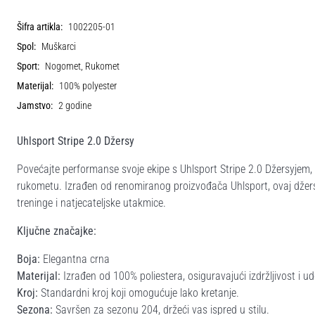
Šifra artikla:
1002205-01
Spol:
Muškarci
Sport:
Nogomet, Rukomet
Materijal:
100% polyester
Jamstvo:
2 godine
Uhlsport Stripe 2.0 Džersy
Povećajte performanse svoje ekipe s Uhlsport Stripe 2.0 Džersyjem,
rukometu. Izrađen od renomiranog proizvođača Uhlsport, ovaj džersy
treninge i natjecateljske utakmice.
Ključne značajke:
Boja:
Elegantna crna
Materijal:
Izrađen od 100% poliestera, osiguravajući izdržljivost i u
Kroj:
Standardni kroj koji omogućuje lako kretanje.
Sezona:
Savršen za sezonu 204, držeći vas ispred u stilu.