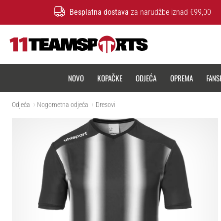
Besplatna dostava
za narudžbe iznad €99,00
11teamsports.hr
NOVO
KOPAČKE
ODJEĆA
OPREMA
FANS
Odjeća
Nogometna odjeća
Dresovi