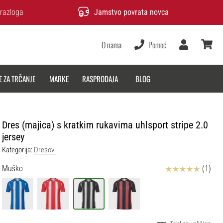
razloga
Jamstvo povrata novca
O nama
Pomoć
Korisnik
košarica
E ZA TRČANJE
MARKE
RASPRODAJA
BLOG
Dres (majica) s kratkim rukavima uhlsport stripe 2.0
jersey
Kategorija:
Dresovi
Ocjena proizvoda
Muško
(1)