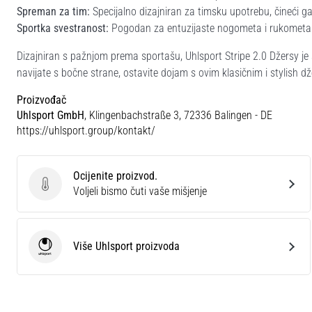
Spreman za tim:
Specijalno dizajniran za timsku upotrebu, čineći ga
Sportka svestranost:
Pogodan za entuzijaste nogometa i rukometa
Dizajniran s pažnjom prema sportašu, Uhlsport Stripe 2.0 Džersy je s
navijate s bočne strane, ostavite dojam s ovim klasičnim i stylish d
Proizvođač
Uhlsport GmbH
, Klingenbachstraße 3, 72336 Balingen - DE
https://uhlsport.group/kontakt/
Ocijenite proizvod.
Ocijenite proizvod.
Voljeli bismo čuti vaše mišjenje
Više Uhlsport proizvoda
Uhlsport