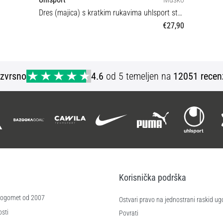
Dres (majica) s kratkim rukavima uhlsport stripe 2.0 jersey
€27,90
M 3XL
Izvrsno
4.6
od 5 temeljen na
12051 recen
Korisnička podrška
 nogomet od 2007
Ostvari pravo na jednostrani raskid ug
sti
Povrati