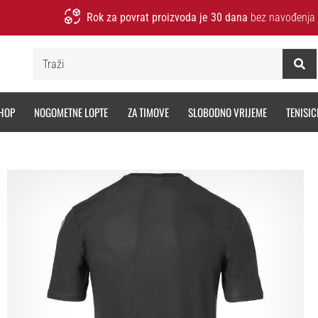
Rok za povrat proizvoda je 30 dana
bez navođenja 
Traži
HOP
NOGOMETNE LOPTE
ZA TIMOVE
SLOBODNO VRIJEME
TENISIC