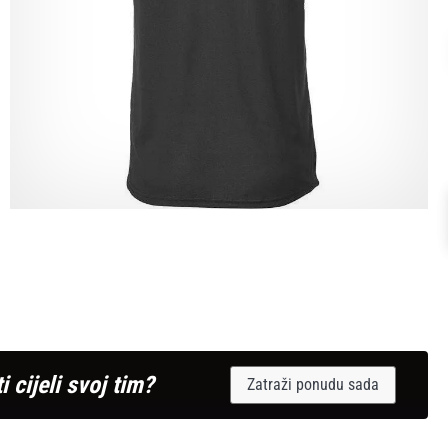
i cijeli svoj tim?
Zatraži ponudu sada