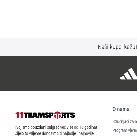
Naši kupci kažu
O nama
Stručnjaci za
11teamsports.hr
Tvoj smo pouzdani suigrač već više od 16 godina!
Program vjerno
Cijelo to vrijeme donosimo ti najbolje i najnovije