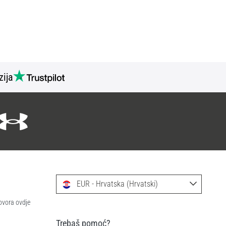
zija
EUR - Hrvatska (Hrvatski)
ovora ovdje
Trebaš pomoć?