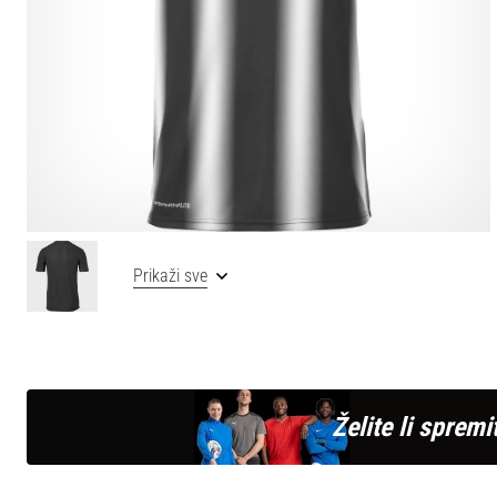
Prikaži sve
Želite li spremit