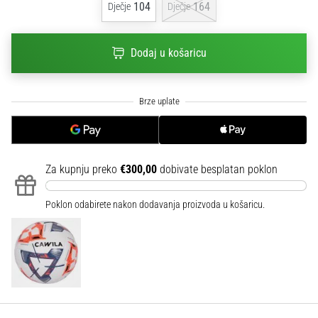
104
164
Dječje
Dječje
sa
službenim
dresovima
Dodaj u košaricu
i
kopačkama
Nike,
adidas
i
PUMA.
Budi
dio
Za kupnju preko
€300,00
dobivate besplatan poklon
svake
utakmice,
Poklon odabirete nakon dodavanja proizvoda u košaricu.
gola…
Prikaži
sve
članke