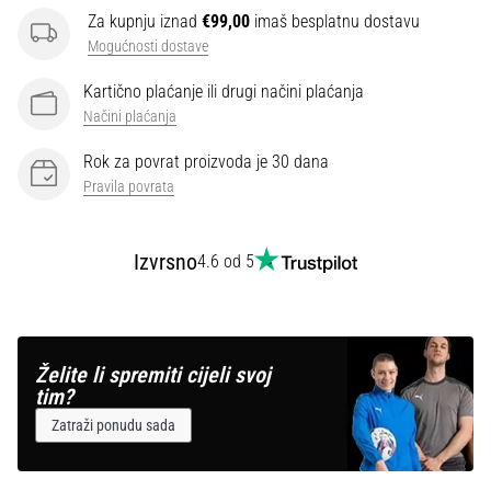
Za kupnju iznad
€99,00
imaš besplatnu dostavu
Mogućnosti dostave
Kartično plaćanje ili drugi načini plaćanja
Načini plaćanja
Rok za povrat proizvoda je 30 dana
Pravila povrata
Izvrsno
4.6 od 5
Želite li spremiti cijeli svoj
tim?
Zatraži ponudu sada