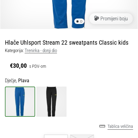
tisak
i
obradu
Promijeni boju
sportske
opreme
Hlače Uhlsport Stream 22 sweatpants Classic kids
1. 7. 2025
Kategorija:
Trenirka - donji dio
•
1 min. čitanja
€30,00
s PDV-om
Play
for
Dječje,
Plava
More
Victories
Pripremi
se
za
ženski
Tablica veličina
EURO
2025