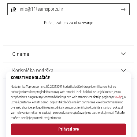
info@11teamsports.hr
Pošalji zahtjev za otkazivanje
O nama
Korisnička podrška
11teamsports.hr
Tvoj smo pouzdani suigrač već više od 16 godina! Cijelo to vrijeme
donosimo ti najbolje i najnovije proizvode iz svijeta nogometa.
Facebook
Instagram
YouTube