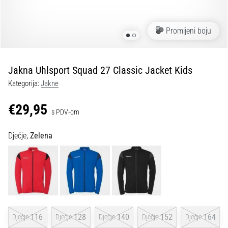
tisak
i
obradu
Promijeni boju
sportske
opreme
Jakna Uhlsport Squad 27 Classic Jacket Kids
1. 7. 2025
Kategorija:
Jakne
•
1 min. čitanja
€29,95
s PDV-om
Play
for
Dječje,
Zelena
More
Victories
Pripremi
se
za
ženski
EURO
116
128
140
152
164
Dječje
Dječje
Dječje
Dječje
Dječje
2025