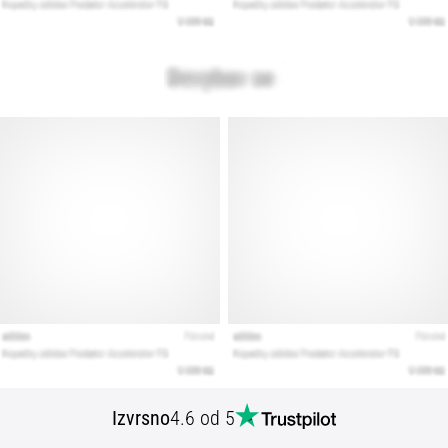
Izvrsno
4.6 od 5