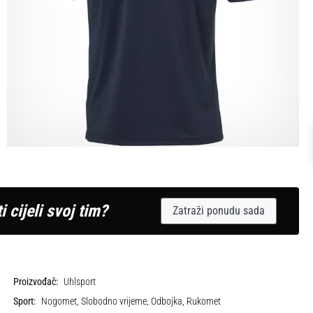
i cijeli svoj tim?
Zatraži ponudu sada
Proizvođač:
Uhlsport
Sport:
Nogomet, Slobodno vrijeme, Odbojka, Rukomet