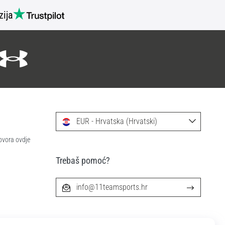
zija
EUR - Hrvatska (Hrvatski)
ovora ovdje
Trebaš pomoć?
info@11teamsports.hr