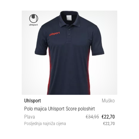
Uhlsport
Muško
Polo majica Uhlsport Score poloshirt
Plava
€34,95
€22,70
Posljednja najniža cijena
€22,70