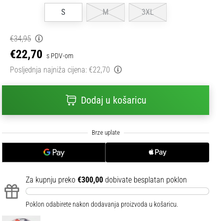
S
M
3XL
€34,95
€22,70
s PDV-om
Posljednja najniža cijena:
€22,70
Dodaj u košaricu
Za kupnju preko
€300,00
dobivate besplatan poklon
Poklon odabirete nakon dodavanja proizvoda u košaricu.