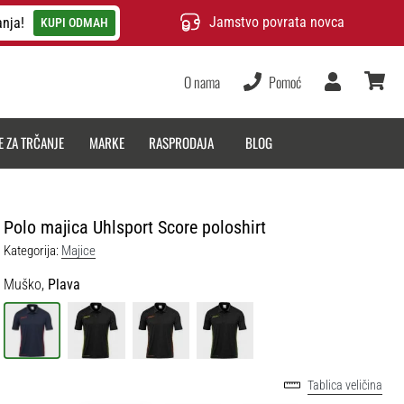
Jamstvo povrata novca
anja!
KUPI ODMAH
O nama
Pomoć
Korisnik
košarica
E ZA TRČANJE
MARKE
RASPRODAJA
BLOG
Polo majica Uhlsport Score poloshirt
Kategorija:
Majice
Muško,
Plava
Tablica veličina