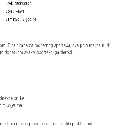
Kroj:
Standardni
Boja:
Plava
Jamstvo:
2 godine
icom. Dizajnirana za modernog sportaša, ova polo majica nudi
nim dodatkom svakoj sportskoj garderobi.
nevne prilike
nim uvjetima
ore Polo majica pruža neusporediv stil i praktičnost.