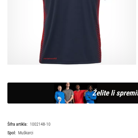
Želite li spremit
Šifra artikla:
1002148-10
Spol:
Muškarci