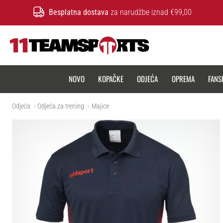
Besplatna dostava
za narudžbe iznad €99,00
11teamsports.hr
NOVO
KOPAČKE
ODJEĆA
OPREMA
FANS
Odjeća
Odjeća za trening
Majice