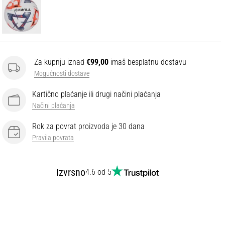
Za kupnju iznad
€99,00
imaš besplatnu dostavu
Mogućnosti dostave
Kartično plaćanje ili drugi načini plaćanja
Načini plaćanja
Rok za povrat proizvoda je 30 dana
Pravila povrata
Izvrsno
4.6 od 5