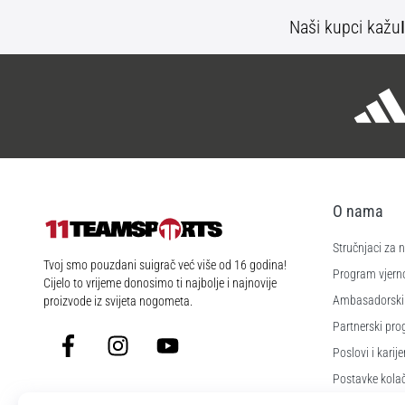
Naši kupci kažu
O nama
Stručnjaci za
11teamsports.hr
Tvoj smo pouzdani suigrač već više od 16 godina!
Program vjerno
Cijelo to vrijeme donosimo ti najbolje i najnovije
Ambasadorski
proizvode iz svijeta nogometa.
Partnerski pr
Facebook
Instagram
YouTube
Poslovi i karije
Postavke kola