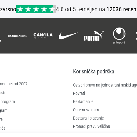
S
Izvrsno
4.6
od 5 temeljen na
12036 recen
Korisnička podrška
 nogomet od 2007
Ostvari pravo na jednostrani raskid ug
sti
Povrati
 program
Reklamacije
Opremi svoj tim
ogram
Dostava i plaćanje
re
Pronađi pravu veličinu
čića
Kontakt