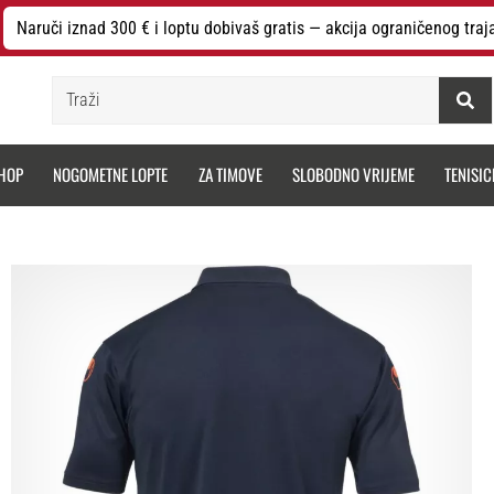
Naruči iznad 300 € i loptu dobivaš gratis — akcija ograničenog traj
Traži
HOP
NOGOMETNE LOPTE
ZA TIMOVE
SLOBODNO VRIJEME
TENISIC