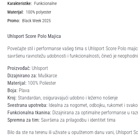
Karakteristike:
Funkcionalne
Materijal:
100% polyester
Promo:
Black Week 2025
Uhlsport Score Polo Majica
Povećajte stil i performanse vašeg tima s Uhlsport Score Polo maj
savršenu ravnotežu udobnosti i funkcionalnosti, čineći je neophod
Proizvođač:
Uhlsport
Dizajnirano za:
Muškarce
Materijal:
100% Poliester
Boja:
Plava
Kroj:
Standardan, osiguravajući udobno i ležerno nošenje
Svestrana upotreba:
Idealna za nogomet, odbojku, rukomet i svakod
Funkcionalna tkanina:
Dizajnirana za optimalne performanse u raz
Spremna za tim:
Savršena za prilagodbu i identitet tima
Bilo da ste na terenu ili uživate u opuštenom danu vani, Uhlsport Sc