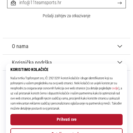
info@11teamsports.hr
Pošalji zahtjev za otkazivanje
O nama
Korisnička podrška
11teamsports.hr
Tvoj smo pouzdani suigrač već više od 16 godina! Cijelo to vrijeme
donosimo ti najbolje i najnovije proizvode iz svijeta nogometa.
Facebook
Instagram
YouTube