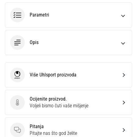
sa
službenim
Parametri
dresovima
i
kopačkama
Nike,
Opis
adidas
i
PUMA.
Budi
dio
Više Uhlsport proizvoda
Uhlsport
svake
utakmice,
gola…
Ocijenite proizvod.
Ocijenite proizvod.
Voljeli bismo čuti vaše mišjenje
Prikaži
sve
Pitanja
članke
Pitanja
Pitajte nas što god želite