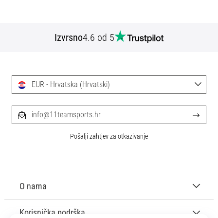
Izvrsno
4.6 od 5
EUR - Hrvatska (Hrvatski)
info@11teamsports.hr
Pošalji zahtjev za otkazivanje
O nama
Korisnička podrška