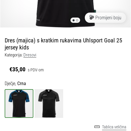
tisak
i
obradu
Promijeni boju
sportske
opreme
Dres (majica) s kratkim rukavima Uhlsport Goal 25
1. 7. 2025
jersey kids
•
Kategorija:
Dresovi
1 min. čitanja
Play
€35,00
s PDV-om
for
More
Dječje,
Crna
Victories
Pripremi
se
za
ženski
EURO
Tablica veličina
2025