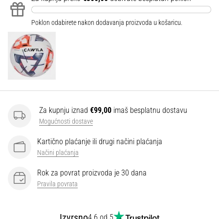
Poklon odabirete nakon dodavanja proizvoda u košaricu.
Za kupnju iznad
€99,00
imaš besplatnu dostavu
Mogućnosti dostave
Kartično plaćanje ili drugi načini plaćanja
Načini plaćanja
Rok za povrat proizvoda je 30 dana
Pravila povrata
Izvrsno
4.6 od 5