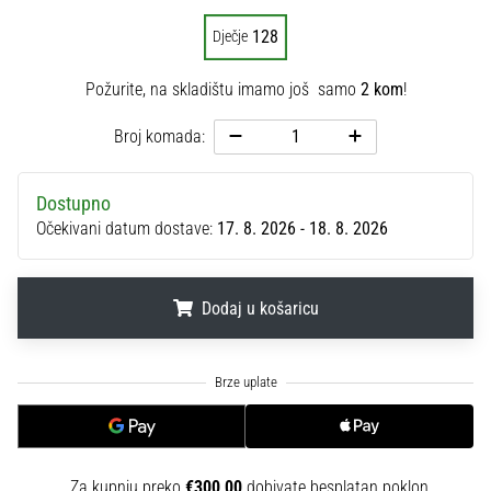
sa
128
Dječje
službenim
dresovima
i
Požurite, na skladištu imamo još samo
2 kom
!
kopačkama
Broj komada:
Nike,
adidas
i
Dostupno
PUMA.
Očekivani datum dostave:
17. 8. 2026 - 18. 8. 2026
Budi
dio
svake
utakmice,
Dodaj u košaricu
gola…
.
.
.
Prikaži
sve
članke
Za kupnju preko
€300,00
dobivate besplatan poklon