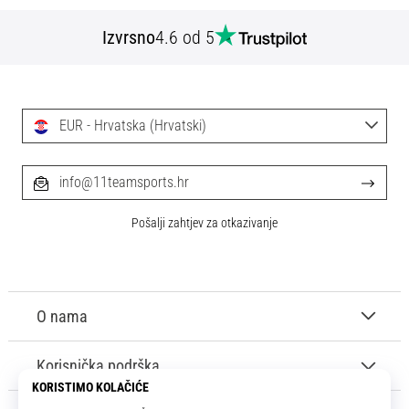
Izvrsno
4.6 od 5
EUR - Hrvatska (Hrvatski)
info@11teamsports.hr
Pošalji zahtjev za otkazivanje
O nama
Korisnička podrška