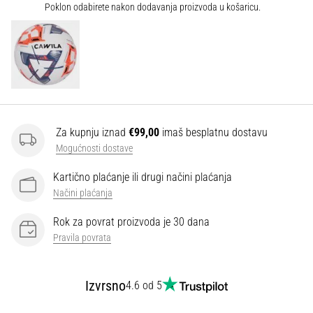
Poklon odabirete nakon dodavanja proizvoda u košaricu.
Za kupnju iznad
€99,00
imaš besplatnu dostavu
Mogućnosti dostave
Kartično plaćanje ili drugi načini plaćanja
Načini plaćanja
Rok za povrat proizvoda je 30 dana
Pravila povrata
Izvrsno
4.6 od 5