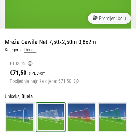
tisak
i
obradu
Promijeni boju
sportske
opreme
Mreža Cawila Net 7,50x2,50m 0,8x2m
1. 7. 2025
Kategorija:
Dodaci
•
1 min. čitanja
€103,95
Play
€71,50
s PDV-om
for
Posljednja najniža cijena:
€71,50
More
Victories
Uniseks,
Bijela
Pripremi
se
za
ženski
EURO
2025