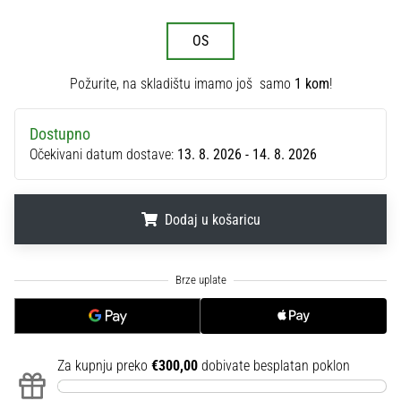
sa
službenim
OS
dresovima
i
Požurite, na skladištu imamo još samo
1 kom
!
kopačkama
Nike,
adidas
Dostupno
i
Očekivani datum dostave:
13. 8. 2026 - 14. 8. 2026
PUMA.
Budi
dio
Dodaj u košaricu
svake
utakmice,
.
.
.
gola…
Prikaži
sve
Za kupnju preko
€300,00
dobivate besplatan poklon
članke