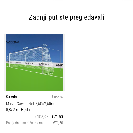
Zadnji put ste pregledavali
Cawila
Uniseks
Mreža Cawila Net 7,50x2,50m
0,8x2m
- Bijela
€103,95
€71,50
Posljednja najniža cijena
€71,50