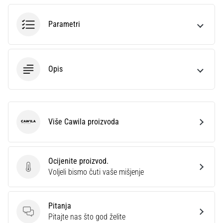
sa
službenim
Parametri
dresovima
i
kopačkama
Nike,
Opis
adidas
i
PUMA.
Budi
dio
Više Cawila proizvoda
Cawila
svake
utakmice,
gola…
Ocijenite proizvod.
Ocijenite proizvod.
Voljeli bismo čuti vaše mišjenje
Prikaži
sve
Pitanja
članke
Pitanja
Pitajte nas što god želite