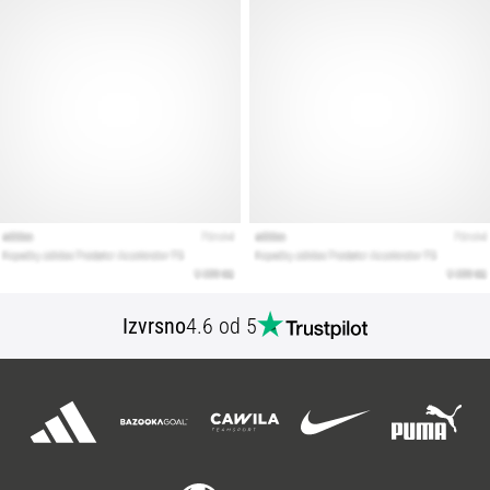
Izvrsno
4.6 od 5