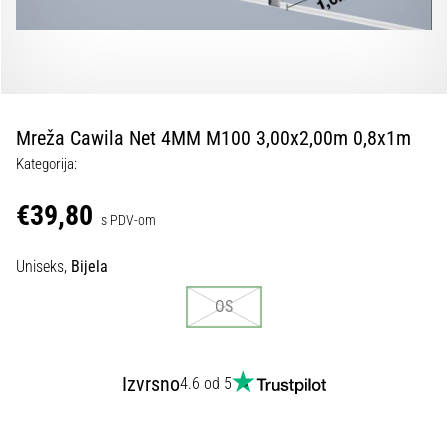
tisak
i
obradu
sportske
opreme
Mreža Cawila Net 4MM M100 3,00x2,00m 0,8x1m
1. 7. 2025
Kategorija:
•
1 min. čitanja
€39,80
s PDV-om
Play
for
Uniseks,
Bijela
More
Victories
OS
Pripremi
se
za
Izvrsno
4.6 od 5
ženski
EURO
2025