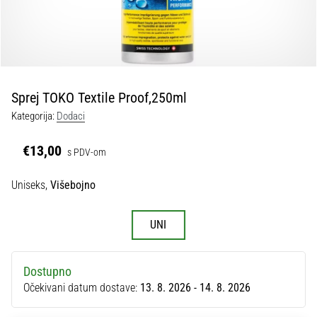
tisak
i
obradu
sportske
opreme
Sprej TOKO Textile Proof,250ml
1. 7. 2025
Kategorija:
Dodaci
•
1 min. čitanja
€13,00
s PDV-om
Play
for
Uniseks,
Višebojno
More
Victories
UNI
Pripremi
se
za
Dostupno
ženski
Očekivani datum dostave:
13. 8. 2026 - 14. 8. 2026
EURO
2025