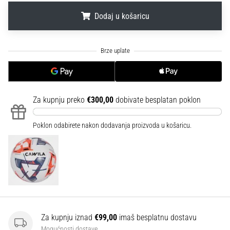
sa
Dodaj u košaricu
službenim
dresovima
i
.
.
.
kopačkama
Nike,
adidas
i
PUMA.
Za kupnju preko
€300,00
dobivate besplatan poklon
Budi
dio
Poklon odabirete nakon dodavanja proizvoda u košaricu.
svake
utakmice,
gola…
Prikaži
sve
članke
Za kupnju iznad
€99,00
imaš besplatnu dostavu
Mogućnosti dostave