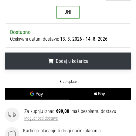
sa
službenim
UNI
dresovima
i
kopačkama
Dostupno
Nike,
Očekivani datum dostave:
13. 8. 2026 - 14. 8. 2026
adidas
i
PUMA.
Dodaj u košaricu
Budi
dio
.
.
.
svake
utakmice,
gola…
Za kupnju iznad
€99,00
imaš besplatnu dostavu
Prikaži
Mogućnosti dostave
sve
članke
Kartično plaćanje ili drugi načini plaćanja