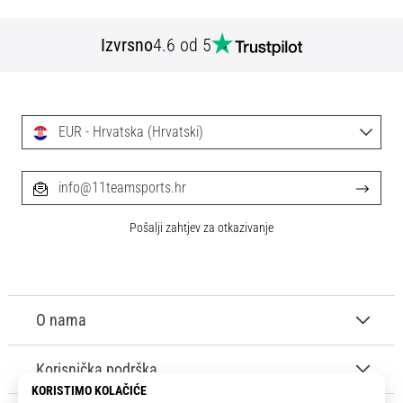
Izvrsno
4.6 od 5
EUR - Hrvatska (Hrvatski)
info@11teamsports.hr
Pošalji zahtjev za otkazivanje
O nama
Korisnička podrška