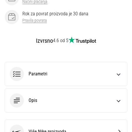
Načini plaćanja
Rok za povrat proizvoda je 30 dana
Pravila povrata
Izvrsno
4.6 od 5
Parametri
Opis
Više Nike proizvoda