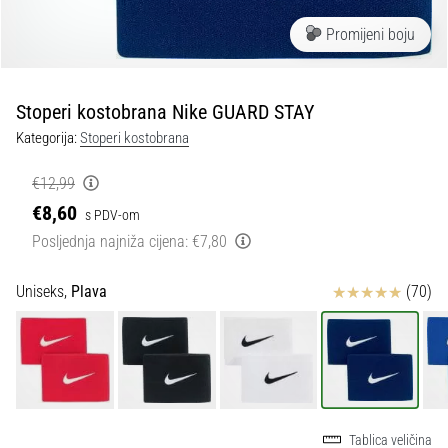
tisak
i
Promijeni boju
obradu
sportske
opreme
Stoperi kostobrana Nike GUARD STAY
Kategorija:
Stoperi kostobrana
1. 7. 2025
•
€12,99
1 min. čitanja
€8,60
s PDV-om
Play
Posljednja najniža cijena:
€7,80
for
More
Ocjena proizvoda
Uniseks,
Plava
(70)
Victories
Pripremi
se
za
ženski
EURO
2025
Tablica veličina