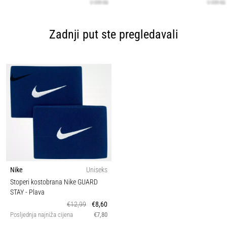
Zadnji put ste pregledavali
Nike
Uniseks
Stoperi kostobrana Nike GUARD
STAY
- Plava
€12,99
€8,60
Posljednja najniža cijena
€7,80