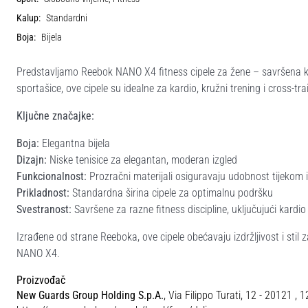
Kalup:
Standardni
Boja:
Bijela
Predstavljamo Reebok NANO X4 fitness cipele za žene – savršena ko
sportašice, ove cipele su idealne za kardio, kružni trening i cross-tra
Ključne značajke:
Boja:
Elegantna bijela
Dizajn:
Niske tenisice za elegantan, moderan izgled
Funkcionalnost:
Prozračni materijali osiguravaju udobnost tijekom 
Prikladnost:
Standardna širina cipele za optimalnu podršku
Svestranost:
Savršene za razne fitness discipline, uključujući kardio 
Izrađene od strane Reeboka, ove cipele obećavaju izdržljivost i stil 
NANO X4.
Proizvođač
New Guards Group Holding S.p.A.
, Via Filippo Turati, 12 - 20121 , 