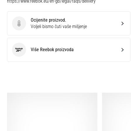
https://www.reebok.eu/en-gb/legal/faqs/delivery
Ocijenite proizvod.
Ocijenite proizvod.
Voljeli bismo čuti vaše mišjenje
Više Reebok proizvoda
Reebok