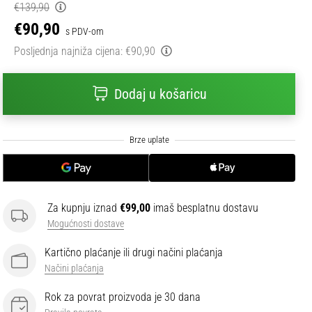
€139,90
€90,90
s PDV-om
Posljednja najniža cijena:
€90,90
Dodaj u košaricu
Za kupnju iznad
€99,00
imaš besplatnu dostavu
Mogućnosti dostave
Kartično plaćanje ili drugi načini plaćanja
Načini plaćanja
Rok za povrat proizvoda je 30 dana