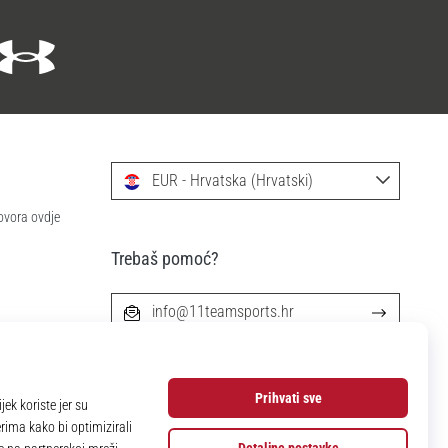
EUR - Hrvatska (Hrvatski)
ovora ovdje
Trebaš pomoć?
info@11teamsports.hr