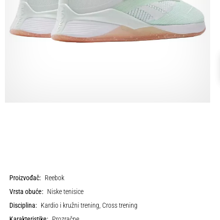
Proizvođač:
Reebok
Vrsta obuće:
Niske tenisice
Disciplina:
Kardio i kružni trening, Cross trening
Karakteristike:
Prozračne