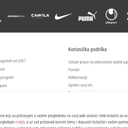
Korisnička podrška
 nogomet od 2007
Ostvari pravo na jednostrani raskid ug
sti
Povrati
 program
Reklamacije
Opremi svoj tim
ogram
Dostava i plaćanje
re
Pronađi pravu veličinu
čića
Kontakt
e
Najčešća pitanja
Pravila o zaštiti osobnih podataka