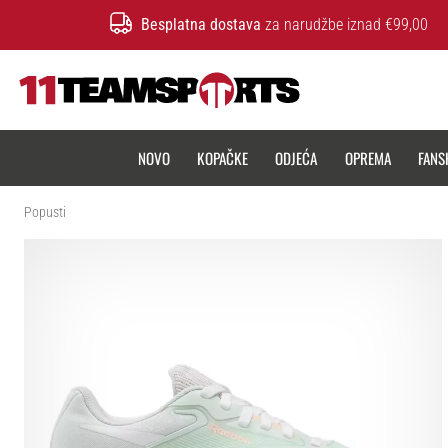
Besplatna dostava
za narudžbe iznad €99,00
11teamsports.hr
NOVO
KOPAČKE
ODJEĆA
OPREMA
FANS
Popusti