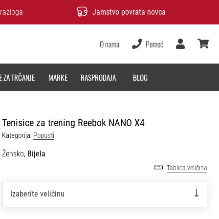
razloga
Jamstvo povrata novca
O nama
Pomoć
Korisnik
košarica
E ZA TRČANJE
MARKE
RASPRODAJA
BLOG
Tenisice za trening Reebok NANO X4
Kategorija:
Popusti
Žensko,
Bijela
Tablica veličina
Izaberite veličinu