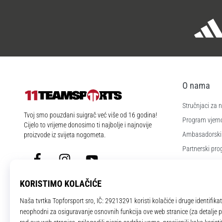
O nama
Stručnjaci za
11teamsports.hr
Tvoj smo pouzdani suigrač već više od 16 godina!
Program vjerno
Cijelo to vrijeme donosimo ti najbolje i najnovije
Ambasadorski
proizvode iz svijeta nogometa.
Partnerski pr
Facebook
Instagram
YouTube
Poslovi i karije
Postavke kola
Uvjeti i odredb