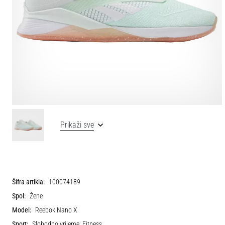
Prikaži sve
Šifra artikla:
100074189
Spol:
Žene
Model:
Reebok Nano X
Sport:
Slobodno vrijeme, Fitness