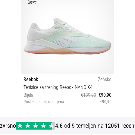
Reebok
Žensko
Tenisice za trening Reebok NANO X4
Bijela
€139,90
€90,90
Posljednja najniža cijena
€90,90
40½
Izvrsno
4.6
od 5 temeljen na
12051 recen