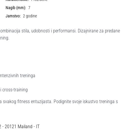
Nagib (mm):
7
Jamstvo:
2 godine
mbinacija stila, udobnosti i performansi. Dizajnirane za predane
ining.
intenzivnih treninga
i cross-training
za svakog fitness entuzijasta. Podignite svoje iskustvo treninga s
12 - 20121 Mailand - IT