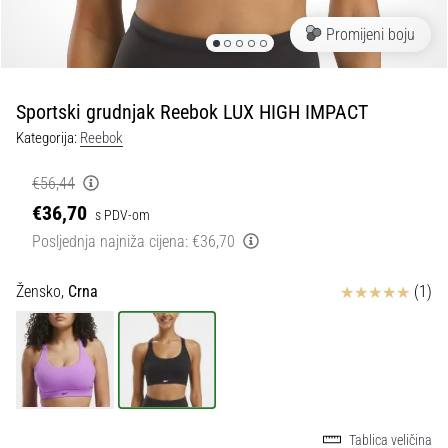
tisak
i
Promijeni boju
obradu
sportske
opreme
Sportski grudnjak Reebok LUX HIGH IMPACT
Kategorija:
Reebok
1. 7. 2025
•
€56,44
1 min. čitanja
€36,70
s PDV-om
Play
Posljednja najniža cijena:
€36,70
for
More
Ocjena proizvoda
Žensko,
Crna
(1)
Victories
Pripremi
se
za
ženski
EURO
2025
Tablica veličina