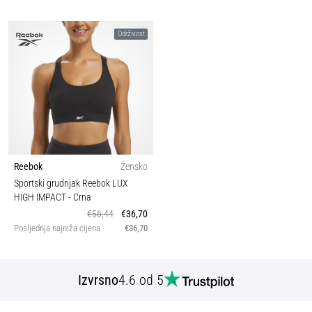
Održivost
Reebok
Žensko
Sportski grudnjak Reebok LUX
HIGH IMPACT
- Crna
€56,44
€36,70
Posljednja najniža cijena
€36,70
Izvrsno
4.6 od 5