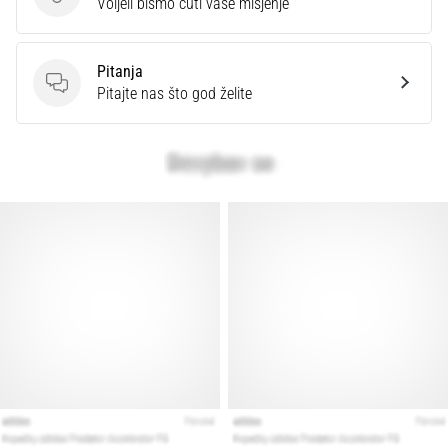
Ocijenite proizvod.
Voljeli bismo čuti vaše mišjenje
Pitanja
Pitanja
Pitajte nas što god želite