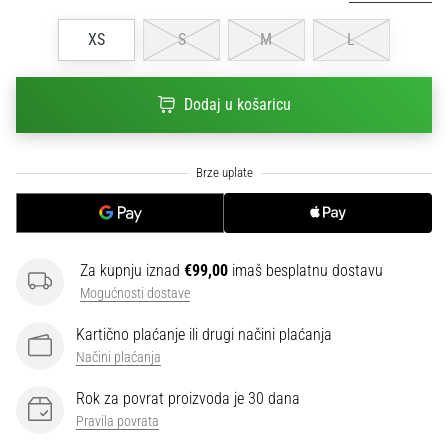
sa
službenim
XS
S
M
L
dresovima
i
kopačkama
Dodaj u košaricu
Nike,
adidas
i
PUMA.
Budi
dio
svake
Za kupnju iznad
€99,00
imaš besplatnu dostavu
utakmice,
Mogućnosti dostave
gola…
Kartično plaćanje ili drugi načini plaćanja
Načini plaćanja
Prikaži
sve
Rok za povrat proizvoda je 30 dana
članke
Pravila povrata