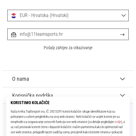
EUR - Hrvatska (Hrvatski)
info@11teamsports.hr
Pošalji zahtjev za otkazivanje
O nama
Korisnička podrška
11teamsports.hr
Tvoj smo pouzdani suigrač već više od 16 godina! Cijelo to vrijeme