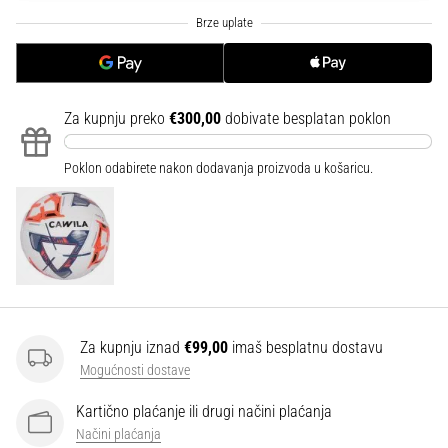
sa
službenim
dresovima
i
kopačkama
Za kupnju preko
€300,00
dobivate besplatan poklon
Nike,
adidas
i
Poklon odabirete nakon dodavanja proizvoda u košaricu.
PUMA.
Budi
dio
svake
utakmice,
gola…
Za kupnju iznad
€99,00
imaš besplatnu dostavu
Prikaži
Mogućnosti dostave
sve
Kartično plaćanje ili drugi načini plaćanja
članke
Načini plaćanja