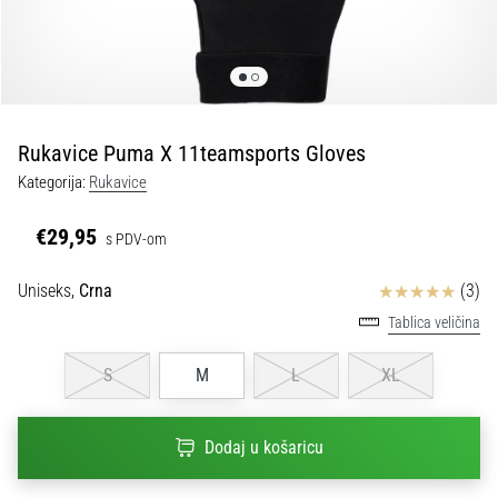
tisak
i
obradu
sportske
opreme
Rukavice Puma X 11teamsports Gloves
1. 7. 2025
Kategorija:
Rukavice
•
1 min. čitanja
€29,95
s PDV-om
Play
for
Ocjena proizvoda
Uniseks,
Crna
(3)
More
Tablica veličina
Victories
Pripremi
S
M
L
XL
se
za
ženski
Dodaj u košaricu
EURO
2025