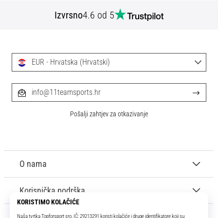
Izvrsno
4.6 od 5
EUR - Hrvatska (Hrvatski)
info@11teamsports.hr
Pošalji zahtjev za otkazivanje
O nama
Korisnička podrška