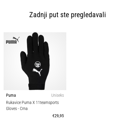
Zadnji put ste pregledavali
Puma
Uniseks
Rukavice Puma X 11teamsports
Gloves
- Crna
€29,95