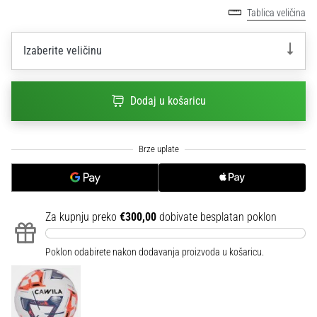
sa
Tablica veličina
službenim
dresovima
Izaberite veličinu
i
kopačkama
Nike,
Dodaj u košaricu
adidas
i
PUMA.
Budi
dio
svake
utakmice,
gola…
Za kupnju preko
€300,00
dobivate besplatan poklon
Poklon odabirete nakon dodavanja proizvoda u košaricu.
Prikaži
sve
članke