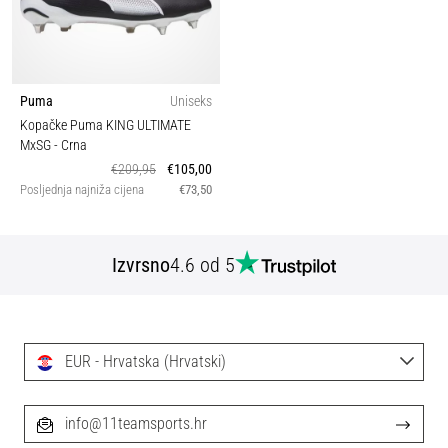
Puma
Uniseks
Kopačke Puma KING ULTIMATE
MxSG
- Crna
€209,95
€105,00
Posljednja najniža cijena
€73,50
Izvrsno
4.6 od 5
EUR - Hrvatska (Hrvatski)
info@11teamsports.hr