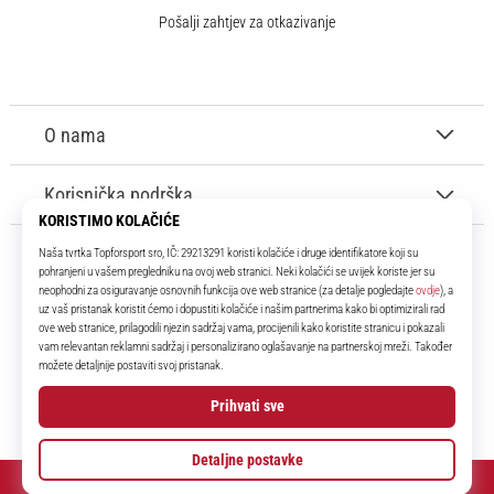
Pošalji zahtjev za otkazivanje
O nama
Korisnička podrška
11teamsports.hr
Tvoj smo pouzdani suigrač već više od 16 godina! Cijelo to vrijeme
donosimo ti najbolje i najnovije proizvode iz svijeta nogometa.
Facebook
Instagram
YouTube
© 2010 – 2026
11teamsports.hr