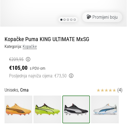
tisak
i
obradu
Promijeni boju
sportske
opreme
Kopačke Puma KING ULTIMATE MxSG
1. 7. 2025
Kategorija:
Kopačke
•
1 min. čitanja
€209,95
Play
€105,00
s PDV-om
for
Posljednja najniža cijena:
€73,50
More
Victories
Ocjena proizvoda
Uniseks,
Crna
(4)
Pripremi
se
za
ženski
EURO
2025