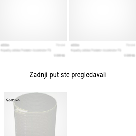
Zadnji put ste pregledavali