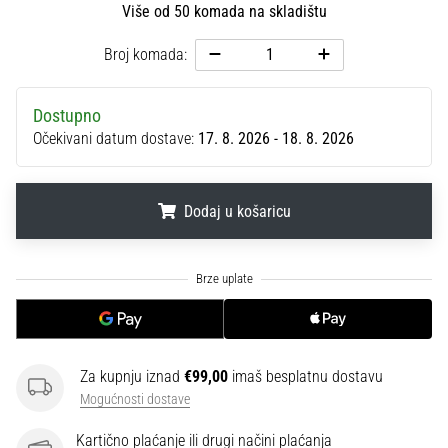
Više od 50 komada na skladištu
sa
službenim
Broj komada:
dresovima
i
kopačkama
Dostupno
Nike,
Očekivani datum dostave:
17. 8. 2026 - 18. 8. 2026
adidas
i
PUMA.
Dodaj u košaricu
Budi
dio
svake
.
.
.
utakmice,
gola…
Prikaži
Za kupnju iznad
€99,00
imaš besplatnu dostavu
sve
Mogućnosti dostave
članke
Kartično plaćanje ili drugi načini plaćanja