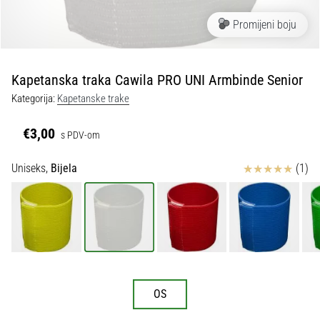
tisak
i
Promijeni boju
obradu
sportske
opreme
Kapetanska traka Cawila PRO UNI Armbinde Senior
Kategorija:
Kapetanske trake
1. 7. 2025
•
€3,00
s PDV-om
1 min. čitanja
Play
Ocjena proizvoda
Uniseks,
Bijela
(1)
for
More
Victories
Pripremi
se
za
ženski
OS
EURO
2025