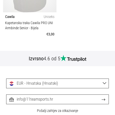
Cawila
Uniseks
Kapetanska traka Cawila PRO UNI
Armbinde Senior
- Bijela
€3,00
Izvrsno
4.6 od 5
EUR - Hrvatska (Hrvatski)
info@11teamsports.hr
Pošalji zahtjev za otkazivanje