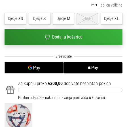
sa
Tablica veličina
službenim
dresovima
XS
S
M
L
XL
Dječje
Dječje
Dječje
Dječje
Dječje
i
kopačkama
Nike,
Dodaj u košaricu
adidas
i
PUMA.
Budi
dio
svake
utakmice,
Za kupnju preko
€300,00
dobivate besplatan poklon
gola…
Poklon odabirete nakon dodavanja proizvoda u košaricu.
Prikaži
sve
članke