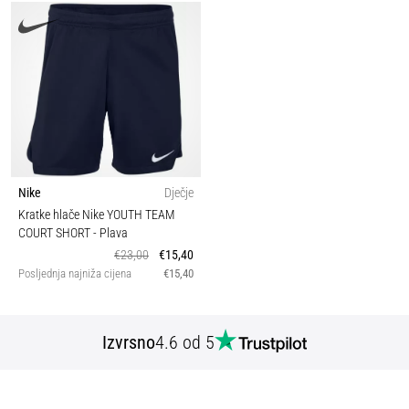
Nike
Dječje
Kratke hlače Nike YOUTH TEAM
COURT SHORT
- Plava
€23,00
€15,40
Posljednja najniža cijena
€15,40
Izvrsno
4.6 od 5