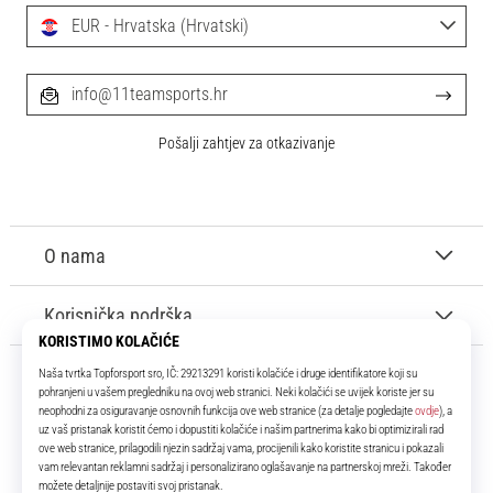
EUR - Hrvatska (Hrvatski)
info@11teamsports.hr
Pošalji zahtjev za otkazivanje
O nama
Korisnička podrška
11teamsports.hr
Tvoj smo pouzdani suigrač već više od 16 godina! Cijelo to vrijeme
donosimo ti najbolje i najnovije proizvode iz svijeta nogometa.