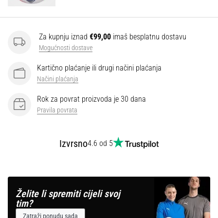
Za kupnju iznad
€99,00
imaš besplatnu dostavu
Mogućnosti dostave
Kartično plaćanje ili drugi načini plaćanja
Načini plaćanja
Rok za povrat proizvoda je 30 dana
Pravila povrata
Izvrsno
4.6 od 5
Želite li spremiti cijeli svoj
tim?
Zatraži ponudu sada