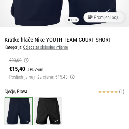
tisak
i
obradu
Promijeni boju
sportske
opreme
Kratke hlače Nike YOUTH TEAM COURT SHORT
1. 7. 2025
Kategorija:
Odjeća za slobodno vrijeme
•
1 min. čitanja
€23,00
Play
€15,40
s PDV-om
for
Posljednja najniža cijena:
€15,40
More
Victories
Ocjena proizvoda
Dječje,
Plava
(1)
Pripremi
se
za
ženski
EURO
2025