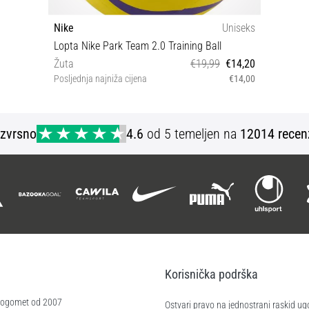
Nike
Uniseks
Lopta Nike Park Team 2.0 Training Ball
Žuta
€19,99
€14,20
Posljednja najniža cijena
€14,00
5
Izvrsno
4.6
od 5 temeljen na
12014 recen
Korisnička podrška
 nogomet od 2007
Ostvari pravo na jednostrani raskid ug