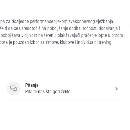
irana za dosljedne performanse tijekom svakodnevnog vježbanja.
že ti da se usredotočiš na poboljšanje dodira, točnosti dodavanja i
oboljšava vidljivost na terenu, olakšavajući praćenje lopte u brzom
opta je pouzdan izbor za timove, klubove i individualni trening.
Pitanja
Pitanja
Pitajte nas što god želite