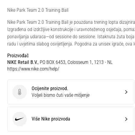
Nike Park Team 2.0 Training Ball
Nike Park Team 2.0 Training Ball je pouzdana trening lopta dizajn
Izgrađena od izdržljive konstrukcije i uravnoteženog osjećaja, poma
ponavljanja udaraca—od sessione do sessione. Istaknuta žuta boja p
radu i uvjetima slabog osvijetljenja. Pogodna za unisex igrače, ova l
Proizvođač
NIKE Retail B.V.
, PO BOX 6453, Colosseum 1, 1213 - NL
https://www.nike.com/help/
Ocijenite proizvod.
Ocijenite proizvod.
Voljeli bismo čuti vaše mišjenje
Više Nike proizvoda
Nike