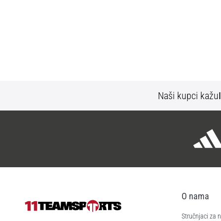
Naši kupci kažu
O nama
Stručnjaci za