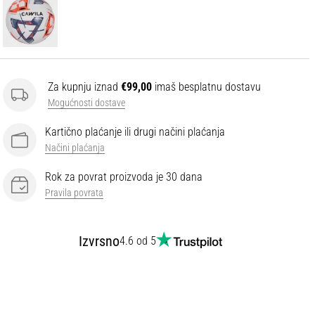
Za kupnju iznad
€99,00
imaš besplatnu dostavu
Mogućnosti dostave
Kartično plaćanje ili drugi načini plaćanja
Načini plaćanja
Rok za povrat proizvoda je 30 dana
Pravila povrata
Izvrsno
4.6 od 5