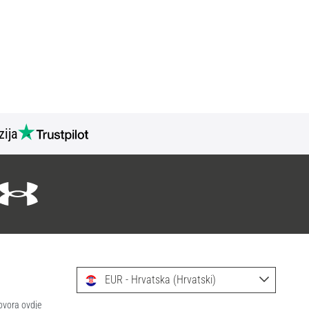
zija
EUR - Hrvatska (Hrvatski)
ovora ovdje