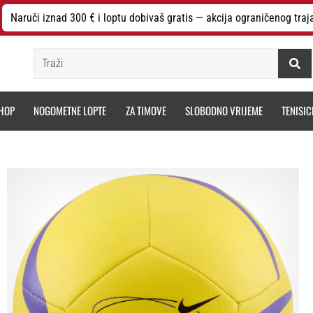
Naruči iznad 300 € i loptu dobivaš gratis — akcija ograničenog traj
Traži
HOP
NOGOMETNE LOPTE
ZA TIMOVE
SLOBODNO VRIJEME
TENISIC