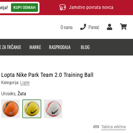
Jamstvo povrata novca
anja!
KUPI ODMAH
O nama
Pomoć
Korisnik
košarica
E ZA TRČANJE
MARKE
RASPRODAJA
BLOG
Lopta Nike Park Team 2.0 Training Ball
Kategorija:
Lopte
Uniseks,
Žuta
Tablica veličina