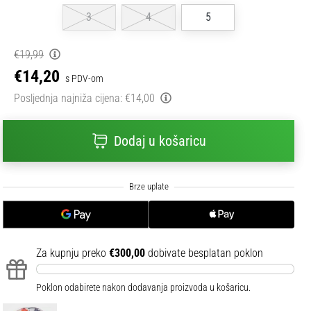
3
4
5
€19,99
€14,20
s PDV-om
Posljednja najniža cijena:
€14,00
Dodaj u košaricu
Za kupnju preko
€300,00
dobivate besplatan poklon
Poklon odabirete nakon dodavanja proizvoda u košaricu.