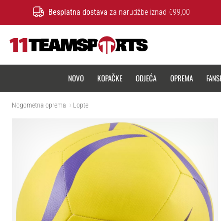
Besplatna dostava
za narudžbe iznad €99,00
11teamsports.hr
NOVO
KOPAČKE
ODJEĆA
OPREMA
FANS
Nogometna oprema
Lopte