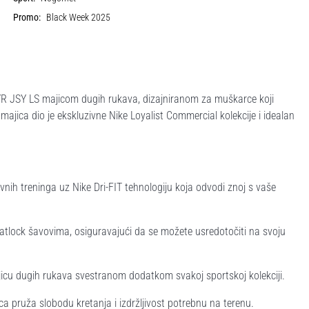
Promo:
Black Week 2025
R JSY LS majicom dugih rukava, dizajniranom za muškarce koji
 majica dio je ekskluzivne Nike Loyalist Commercial kolekcije i idealan
vnih treninga uz Nike Dri-FIT tehnologiju koja odvodi znoj s vaše
latlock šavovima, osiguravajući da se možete usredotočiti na svoju
ajicu dugih rukava svestranom dodatkom svakoj sportskoj kolekciji.
a pruža slobodu kretanja i izdržljivost potrebnu na terenu.