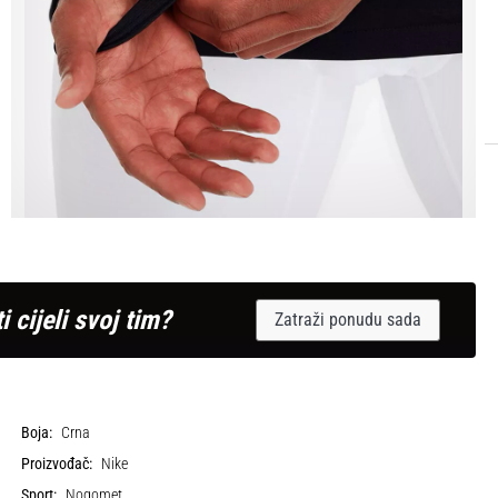
i cijeli svoj tim?
Zatraži ponudu sada
Boja:
Crna
Proizvođač:
Nike
Sport:
Nogomet