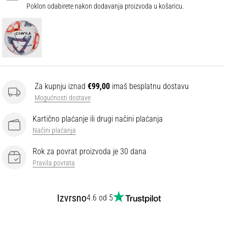
Poklon odabirete nakon dodavanja proizvoda u košaricu.
Za kupnju iznad
€99,00
imaš besplatnu dostavu
Mogućnosti dostave
Kartično plaćanje ili drugi načini plaćanja
Načini plaćanja
Rok za povrat proizvoda je 30 dana
Pravila povrata
Izvrsno
4.6 od 5