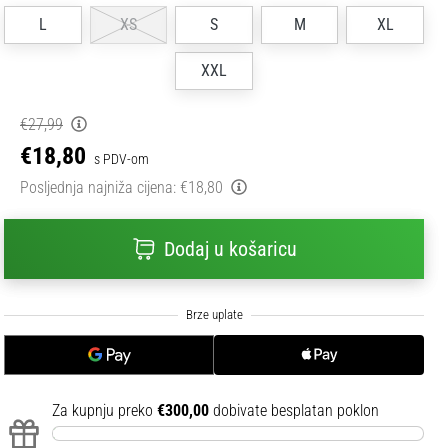
L
XS
S
M
XL
XXL
€27,99
€18,80
s PDV-om
Posljednja najniža cijena:
€18,80
Dodaj u košaricu
Za kupnju preko
€300,00
dobivate besplatan poklon