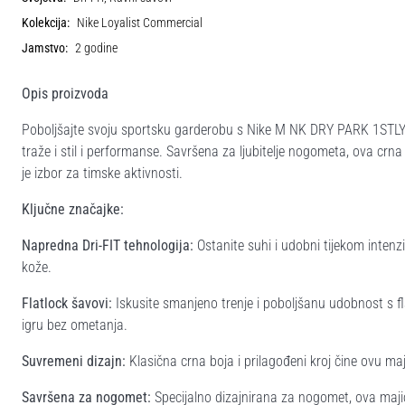
Kolekcija:
Nike Loyalist Commercial
Jamstvo:
2 godine
Opis proizvoda
Poboljšajte svoju sportsku garderobu s Nike M NK DRY PARK 1STLY
traže i stil i performanse. Savršena za ljubitelje nogometa, ova crna
je izbor za timske aktivnosti.
Ključne značajke:
Napredna Dri-FIT tehnologija:
Ostanite suhi i udobni tijekom intenzi
kože.
Flatlock šavovi:
Iskusite smanjeno trenje i poboljšanu udobnost s f
igru bez ometanja.
Suvremeni dizajn:
Klasična crna boja i prilagođeni kroj čine ovu m
Savršena za nogomet:
Specijalno dizajnirana za nogomet, ova majic