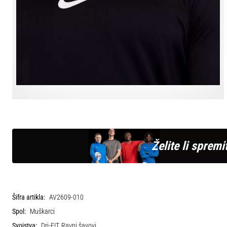
Želite li spremit
Šifra artikla:
AV2609-010
Spol:
Muškarci
Svojstva:
Dri-FIT, Ravni šavovi