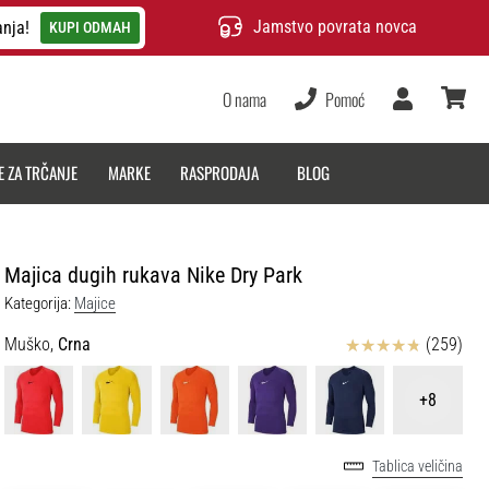
Jamstvo povrata novca
anja!
KUPI ODMAH
O nama
Pomoć
Korisnik
košarica
E ZA TRČANJE
MARKE
RASPRODAJA
BLOG
Majica dugih rukava Nike Dry Park
Kategorija:
Majice
Ocjena proizvoda
Muško,
Crna
(259)
+8
Tablica veličina