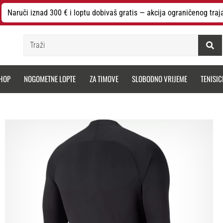
Naruči iznad 300 € i loptu dobivaš gratis — akcija ograničenog traj
Traži
HOP
NOGOMETNE LOPTE
ZA TIMOVE
SLOBODNO VRIJEME
TENISIC