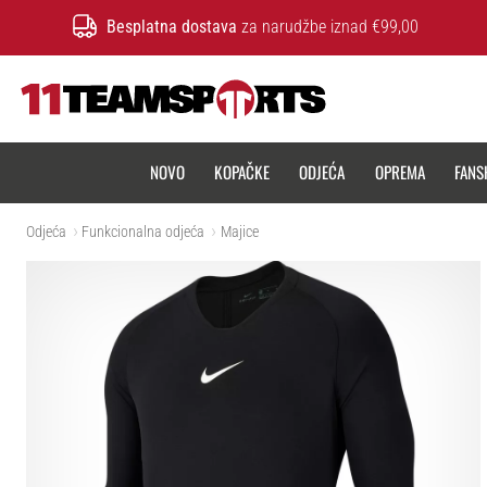
Besplatna dostava
za narudžbe iznad €99,00
11teamsports.hr
NOVO
KOPAČKE
ODJEĆA
OPREMA
FANS
Odjeća
Funkcionalna odjeća
Majice