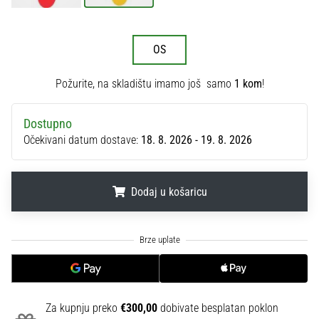
sa
službenim
dresovima
OS
i
kopačkama
Požurite, na skladištu imamo još samo
1 kom
!
Nike,
adidas
i
Dostupno
PUMA.
Očekivani datum dostave:
18. 8. 2026 - 19. 8. 2026
Budi
dio
svake
Dodaj u košaricu
utakmice,
gola…
.
.
.
Prikaži
sve
članke
Za kupnju preko
€300,00
dobivate besplatan poklon