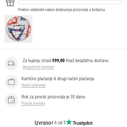
Poklon odabirete nakon dodavanja proizvoda u košaricu.
Za kupnju iznad
€99,00
imaš besplatnu dostavu
Mogućnosti dostave
Kartično plaćanje ili drugi načini plaćanja
Načini plaćanja
Rok za povrat proizvoda je 30 dana
Pravila povrata
Izvrsno
4.6 od 5