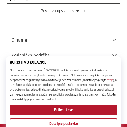
Pošalji zahtjev za otkazivanje
O nama
Korisnička podrška
11teamsports.hr
Tvoj smo pouzdani suigrač već više od 16 godina! Cijelo to vrijeme
donosimo ti najbolje i najnovije proizvode iz svijeta nogometa.
Facebook
Instagram
YouTube