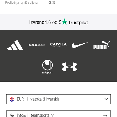
Posljednja najniža cijena
€8,36
Izvrsno
4.6 od 5
EUR - Hrvatska (Hrvatski)
info@11teamsports.hr