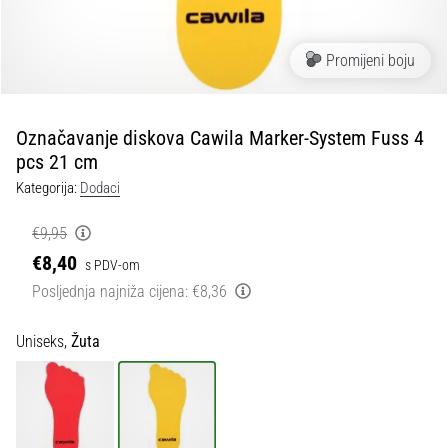
tisak
i
obradu
Promijeni boju
sportske
opreme
Označavanje diskova Cawila Marker-System Fuss 4
1. 7. 2025
pcs 21 cm
•
Kategorija:
Dodaci
1 min. čitanja
Play
€9,95
for
€8,40
s PDV-om
More
Posljednja najniža cijena:
€8,36
Victories
Pripremi
Uniseks,
Žuta
se
za
ženski
EURO
2025