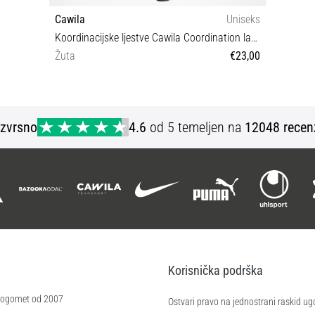
Cawila
Uniseks
Koordinacijske ljestve Cawila Coordination ladder L 6m
Žuta
€23,00
OS
Izvrsno
4.6
od 5 temeljen na
12048 recen
Korisnička podrška
 nogomet od 2007
Ostvari pravo na jednostrani raskid ug