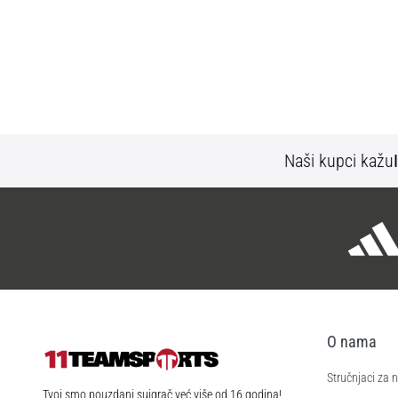
Naši kupci kažu
O nama
Stručnjaci za
11teamsports.hr
Tvoj smo pouzdani suigrač već više od 16 godina!