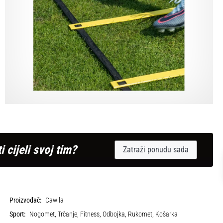
i cijeli svoj tim?
Zatraži ponudu sada
Proizvođač:
Cawila
Sport:
Nogomet, Trčanje, Fitness, Odbojka, Rukomet, Košarka