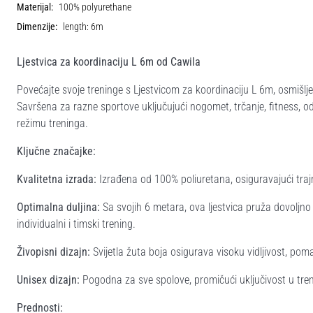
Materijal:
100% polyurethane
Dimenzije:
length: 6m
Ljestvica za koordinaciju L 6m od Cawila
Povećajte svoje treninge s Ljestvicom za koordinaciju L 6m, osmišlje
Savršena za razne sportove uključujući nogomet, trčanje, fitness, o
režimu treninga.
Ključne značajke:
Kvalitetna izrada:
Izrađena od 100% poliuretana, osiguravajući trajn
Optimalna duljina:
Sa svojih 6 metara, ova ljestvica pruža dovoljno
individualni i timski trening.
Živopisni dizajn:
Svijetla žuta boja osigurava visoku vidljivost, pom
Unisex dizajn:
Pogodna za sve spolove, promičući uključivost u tre
Prednosti: