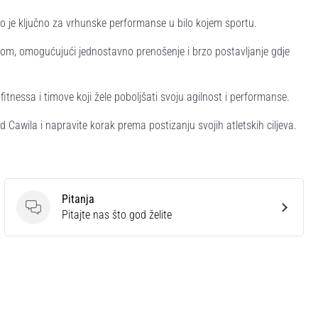
to je ključno za vrhunske performanse u bilo kojem sportu.
om, omogućujući jednostavno prenošenje i brzo postavljanje gdje
itnessa i timove koji žele poboljšati svoju agilnost i performanse.
 Cawila i napravite korak prema postizanju svojih atletskih ciljeva.
Pitanja
Pitanja
Pitajte nas što god želite