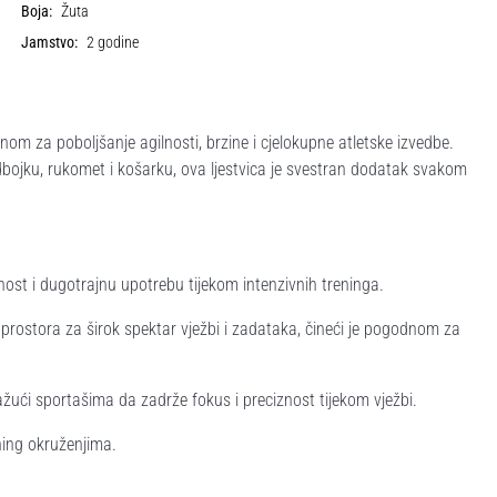
Boja:
Žuta
Jamstvo:
2 godine
nom za poboljšanje agilnosti, brzine i cjelokupne atletske izvedbe.
dbojku, rukomet i košarku, ova ljestvica je svestran dodatak svakom
ost i dugotrajnu upotrebu tijekom intenzivnih treninga.
 prostora za širok spektar vježbi i zadataka, čineći je pogodnom za
ažući sportašima da zadrže fokus i preciznost tijekom vježbi.
ning okruženjima.