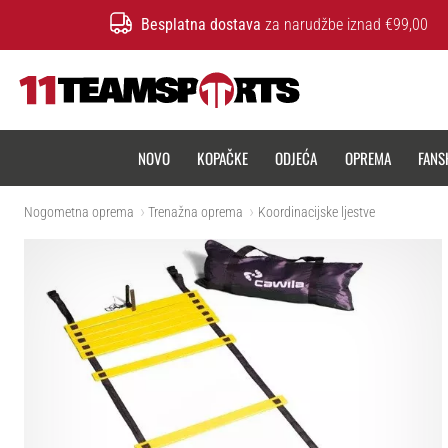
Besplatna dostava
za narudžbe iznad €99,00
11teamsports.hr
NOVO
KOPAČKE
ODJEĆA
OPREMA
FANS
Nogometna oprema
Trenažna oprema
Koordinacijske ljestve