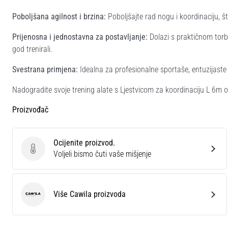
Poboljšana agilnost i brzina:
Poboljšajte rad nogu i koordinaciju, š
Prijenosna i jednostavna za postavljanje:
Dolazi s praktičnom torb
god trenirali.
Svestrana primjena:
Idealna za profesionalne sportaše, entuzijaste f
Nadogradite svoje trening alate s Ljestvicom za koordinaciju L 6m od
Proizvođač
Ocijenite proizvod.
Ocijenite proizvod.
Voljeli bismo čuti vaše mišjenje
Više Cawila proizvoda
Cawila