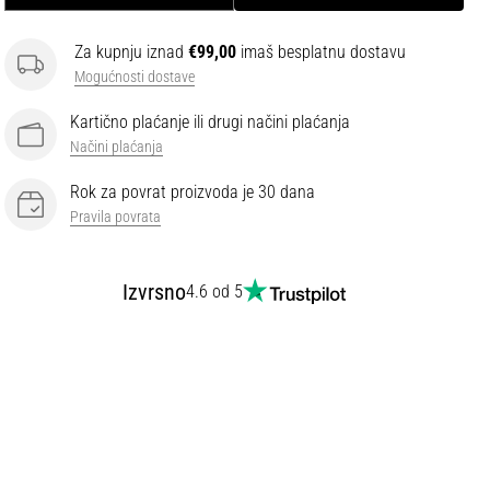
Za kupnju iznad
€99,00
imaš besplatnu dostavu
Mogućnosti dostave
Kartično plaćanje ili drugi načini plaćanja
Načini plaćanja
Rok za povrat proizvoda je 30 dana
Pravila povrata
Izvrsno
4.6 od 5