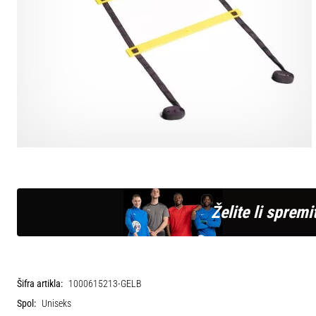
Želite li spremit
Šifra artikla:
1000615213-GELB
Spol:
Uniseks