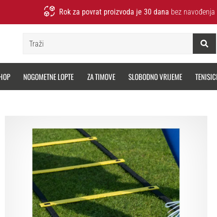
Rok za povrat proizvoda je 30 dana
bez navođenja 
Traži
HOP
NOGOMETNE LOPTE
ZA TIMOVE
SLOBODNO VRIJEME
TENISIC