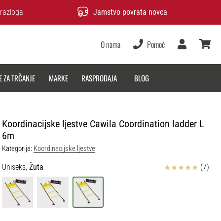
razloga
Jamstvo povrata novca
O nama
Pomoć
Korisnik
košarica
E ZA TRČANJE
MARKE
RASPRODAJA
BLOG
Koordinacijske ljestve Cawila Coordination ladder L
6m
Kategorija:
Koordinacijske ljestve
Ocjena proizvoda
Uniseks,
Žuta
(7)