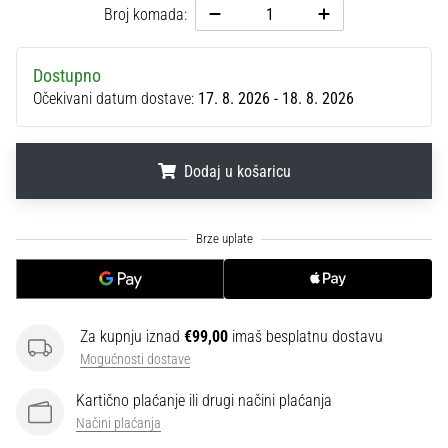
sa
Broj komada:
službenim
dresovima
Dostupno
i
Očekivani datum dostave:
17. 8. 2026 - 18. 8. 2026
kopačkama
Nike,
adidas
i
Dodaj u košaricu
PUMA.
Budi
.
.
.
dio
svake
utakmice,
gola…
Za kupnju iznad
€99,00
imaš besplatnu dostavu
Mogućnosti dostave
Prikaži
sve
Kartično plaćanje ili drugi načini plaćanja
članke
Načini plaćanja