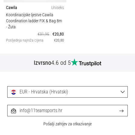
Cawila
Uniseks
Koordinacijske ljestve Cawila
Coordination ladder FIX & Bag 8m
- Žuta
€31,95
€20,80
Posljednja najniža cijena
€20,80
Izvrsno
4.6 od 5
EUR - Hrvatska (Hrvatski)
info@11teamsports.hr
Pošalji zahtjev za otkazivanje