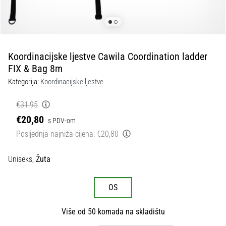
tisak
i
obradu
sportske
opreme
Koordinacijske ljestve Cawila Coordination ladder
FIX & Bag 8m
1. 7. 2025
Kategorija:
Koordinacijske ljestve
•
1 min. čitanja
€31,95
Play
€20,80
s PDV-om
for
Posljednja najniža cijena:
€20,80
More
Victories
Uniseks,
Žuta
Pripremi
se
OS
za
ženski
EURO
Više od 50 komada na skladištu
2025