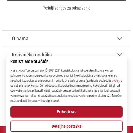
Pošalji zahtjev za otkazivanje
O nama
Korisnička podrška
11teamsports.hr
Tvoj smo pouzdani suigrač već više od 16 godina! Cijelo to vrijeme
donosimo ti najbolje i najnovije proizvode iz svijeta nogometa.
Facebook
Instagram
YouTube