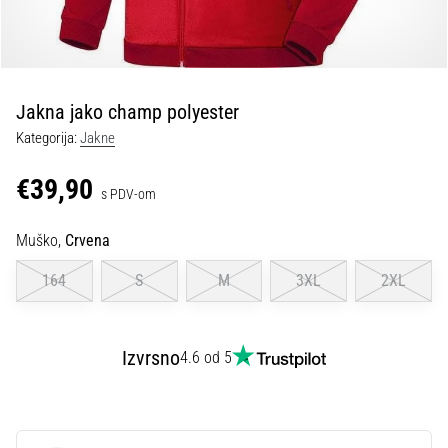
tisak
i
obradu
sportske
opreme
Jakna jako champ polyester
Kategorija:
Jakne
1. 7. 2025
•
€39,90
s PDV-om
1 min. čitanja
Play
Muško,
Crvena
for
More
164
S
M
3XL
2XL
Victories
Pripremi
se
Izvrsno
4.6 od 5
za
ženski
EURO
2025