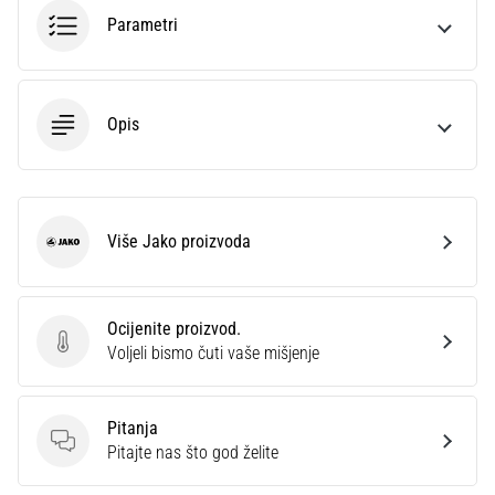
sa
Parametri
službenim
dresovima
i
kopačkama
Opis
Nike,
adidas
i
PUMA.
Budi
Više Jako proizvoda
Jako
dio
svake
utakmice,
Ocijenite proizvod.
gola…
Ocijenite proizvod.
Voljeli bismo čuti vaše mišjenje
Prikaži
Pitanja
sve
Pitanja
Pitajte nas što god želite
članke