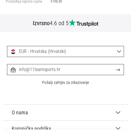
Posljednja najniža cijena
€198,80
Izvrsno
4.6 od 5
EUR - Hrvatska (Hrvatski)
info@11teamsports.hr
Pošalji zahtjev za otkazivanje
O nama
Korisnička podrška