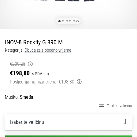
tisak
i
obradu
sportske
opreme
INOV-8 Rockfly G 390 M
1. 7. 2025
Kategorija:
Obuća za slobodno vrijeme
•
1 min. čitanja
€209,25
Play
€198,80
s PDV-om
for
Posljednja najniža cijena:
€198,80
More
Victories
Muško,
Smeđa
Pripremi
Tablica veličina
se
za
ženski
Izaberite veličinu
EURO
2025