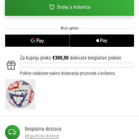
sa
Dodaj u košaricu
službenim
dresovima
i
kopačkama
Nike,
adidas
i
Za kupnju preko
€300,00
dobivate besplatan poklon
PUMA.
Budi
dio
Poklon odabirete nakon dodavanja proizvoda u košaricu.
svake
utakmice,
gola…
Prikaži
sve
Besplatna dostava
članke
Mogućnosti dostave