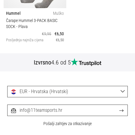
Hummel
Muško
Čarape Hummel 3-PACK BASIC
SOCK
- Plava
€9,95
€6,50
Posljednja najniža cijena
€6,50
Izvrsno
4.6 od 5
EUR - Hrvatska (Hrvatski)
info@11teamsports.hr
Pošalji zahtjev za otkazivanje