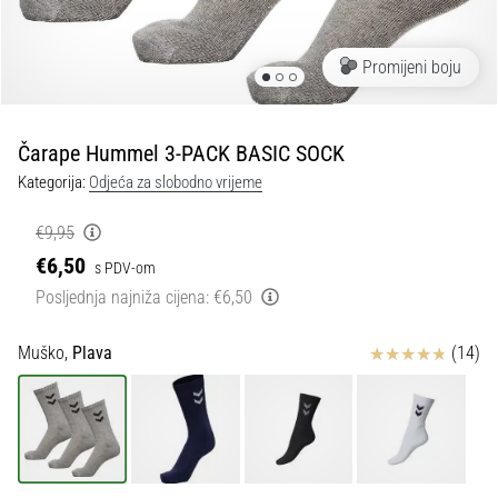
tisak
i
obradu
Promijeni boju
sportske
opreme
Čarape Hummel 3-PACK BASIC SOCK
1. 7. 2025
Kategorija:
Odjeća za slobodno vrijeme
•
1 min. čitanja
€9,95
Play
€6,50
s PDV-om
for
Posljednja najniža cijena:
€6,50
More
Victories
Ocjena proizvoda
Muško,
Plava
(14)
Pripremi
se
za
ženski
EURO
2025