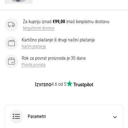
Za kupnju iznad
€99,00
imaš besplatnu dostavu
Mogućnosti dostave
Kartično plaćanje ili drugi načini plaćanja
Načini plaćanja
Rok za povrat proizvoda je 30 dana
Pravila povrata
Izvrsno
4.6 od 5
Parametri