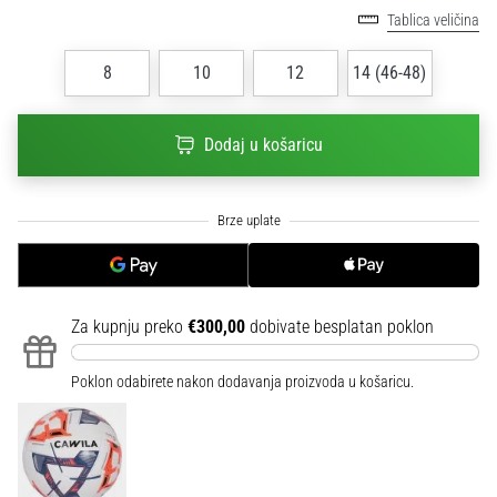
sa
Tablica veličina
službenim
dresovima
8
10
12
14 (46-48)
i
kopačkama
Nike,
Dodaj u košaricu
adidas
i
PUMA.
Budi
dio
svake
utakmice,
Za kupnju preko
€300,00
dobivate besplatan poklon
gola…
Poklon odabirete nakon dodavanja proizvoda u košaricu.
Prikaži
sve
članke