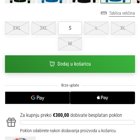
sa
službenim
Tablica veličina
dresovima
i
XXL
3XL
S
L
XL
kopačkama
Nike,
M
adidas
i
PUMA.
Dodaj u košaricu
Budi
dio
svake
utakmice,
gola…
Za kupnju preko
€300,00
dobivate besplatan poklon
Prikaži
sve
članke
Poklon odabirete nakon dodavanja proizvoda u košaricu.