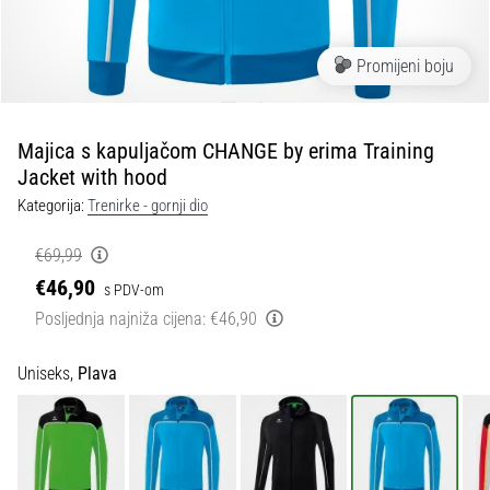
tisak
i
obradu
Promijeni boju
sportske
opreme
Majica s kapuljačom CHANGE by erima Training
1. 7. 2025
Jacket with hood
•
Kategorija:
Trenirke - gornji dio
1 min. čitanja
Play
€69,99
for
€46,90
s PDV-om
More
Posljednja najniža cijena:
€46,90
Victories
Pripremi
Uniseks,
Plava
se
za
ženski
EURO
2025