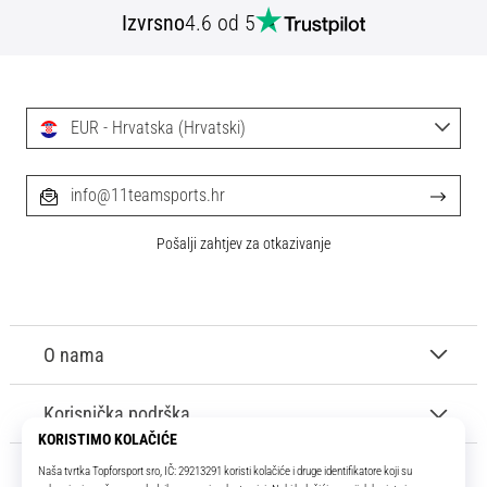
Izvrsno
4.6 od 5
EUR - Hrvatska (Hrvatski)
info@11teamsports.hr
Pošalji zahtjev za otkazivanje
O nama
Korisnička podrška