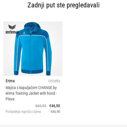
Zadnji put ste pregledavali
Erima
Uniseks
Majica s kapuljačom CHANGE by
erima Training Jacket with hood
-
Plava
€69,99
€46,90
Posljednja najniža cijena
€46,90