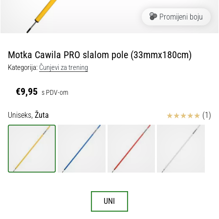
tisak
i
Promijeni boju
obradu
sportske
opreme
Motka Cawila PRO slalom pole (33mmx180cm)
Kategorija:
Čunjevi za trening
1. 7. 2025
•
€9,95
s PDV-om
1 min. čitanja
Play
Ocjena proizvoda
Uniseks,
Žuta
(1)
for
More
Victories
Pripremi
se
za
ženski
UNI
EURO
2025