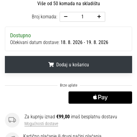
Više od 50 komada na skladištu
sa
službenim
Broj komada:
dresovima
i
kopačkama
Dostupno
Nike,
Očekivani datum dostave:
18. 8. 2026 - 19. 8. 2026
adidas
i
PUMA.
Dodaj u košaricu
Budi
dio
svake
.
.
.
utakmice,
gola…
Prikaži
Za kupnju iznad
€99,00
imaš besplatnu dostavu
sve
Mogućnosti dostave
članke
Kartično plaćanje ili drugi načini plaćanja