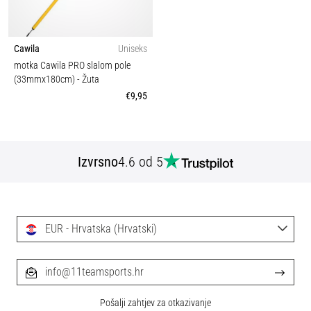
Cawila
Uniseks
motka Cawila PRO slalom pole
(33mmx180cm)
- Žuta
€9,95
Izvrsno
4.6 od 5
EUR - Hrvatska (Hrvatski)
info@11teamsports.hr
Pošalji zahtjev za otkazivanje