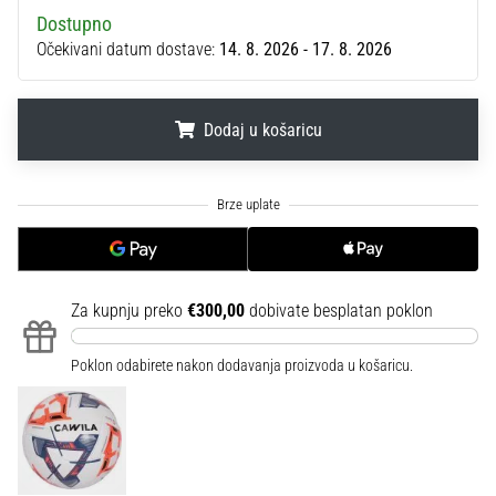
sa
Dostupno
službenim
Očekivani datum dostave:
14. 8. 2026 - 17. 8. 2026
dresovima
i
kopačkama
Dodaj u košaricu
Nike,
adidas
i
.
.
.
PUMA.
Budi
dio
svake
utakmice,
Za kupnju preko
€300,00
dobivate besplatan poklon
gola…
Poklon odabirete nakon dodavanja proizvoda u košaricu.
Prikaži
sve
članke