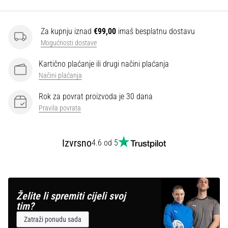
Za kupnju iznad
€99,00
imaš besplatnu dostavu
Mogućnosti dostave
Kartično plaćanje ili drugi načini plaćanja
Načini plaćanja
Rok za povrat proizvoda je 30 dana
Pravila povrata
Izvrsno
4.6 od 5
Želite li spremiti cijeli svoj
tim?
Zatraži ponudu sada