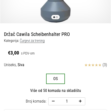
tisak
i
obradu
sportske
opreme
Držač Cawila Scheibenhalter PRO
1. 7. 2025
Kategorija:
Čunjevi za trening
•
1 min. čitanja
€3,00
s PDV-om
Play
for
Ocjena proizvoda
Uniseks,
Siva
(3)
More
Victories
OS
Pripremi
se
Više od 50 komada na skladištu
za
ženski
Broj komada:
EURO
2025