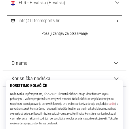
EUR - Hrvatska (Hrvatski)
info@11teamsports.hr
Pošalji zahtjev za otkazivanje
O nama
Korisnička podrška
11teamsports.hr
Tvoj smo pouzdani suigrač već više od 16 godina! Cijelo to vrijeme
donosimo ti najbolje i najnovije proizvode iz svijeta nogometa.