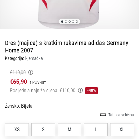
tisak
i
obradu
sportske
opreme
Dres (majica) s kratkim rukavima adidas Germany
1. 7. 2025
Home 2007
•
Kategorija:
Njemačka
1 min. čitanja
Play
€110,00
for
€65,90
s PDV-om
More
Posljednja najniža cijena:
€110,00
-40%
Victories
Pripremi
Žensko,
Bijela
se
Tablica veličina
za
ženski
XS
S
M
L
XL
EURO
2025