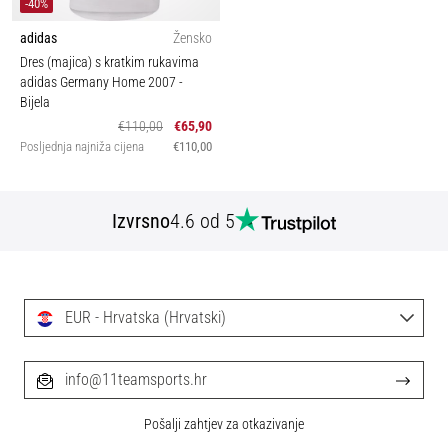
-40%
adidas
Žensko
Dres (majica) s kratkim rukavima
adidas Germany Home 2007
-
Bijela
€110,00
€65,90
Posljednja najniža cijena
€110,00
Izvrsno
4.6 od 5
EUR - Hrvatska (Hrvatski)
info@11teamsports.hr
Pošalji zahtjev za otkazivanje