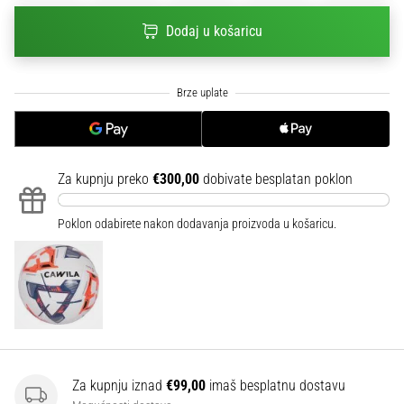
sa
Dodaj u košaricu
službenim
dresovima
i
kopačkama
Nike,
adidas
i
PUMA.
Za kupnju preko
€300,00
dobivate besplatan poklon
Budi
dio
Poklon odabirete nakon dodavanja proizvoda u košaricu.
svake
utakmice,
gola…
Prikaži
sve
članke
Za kupnju iznad
€99,00
imaš besplatnu dostavu