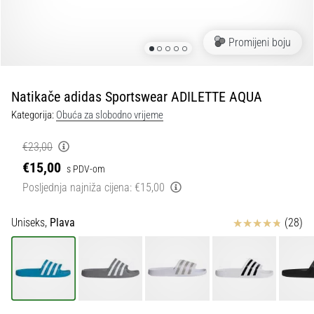
tisak
i
obradu
Promijeni boju
sportske
opreme
Natikače adidas Sportswear ADILETTE AQUA
1. 7. 2025
Kategorija:
Obuća za slobodno vrijeme
•
1 min. čitanja
€23,00
Play
€15,00
s PDV-om
for
Posljednja najniža cijena:
€15,00
More
Victories
Ocjena proizvoda
Uniseks,
Plava
(28)
Pripremi
se
za
ženski
EURO
2025