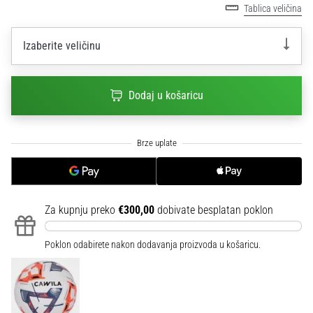
Tablica veličina
sa
službenim
dresovima
Izaberite veličinu
i
kopačkama
Nike,
Dodaj u košaricu
adidas
i
PUMA.
Budi
dio
svake
utakmice,
Za kupnju preko
€300,00
dobivate besplatan poklon
gola…
Poklon odabirete nakon dodavanja proizvoda u košaricu.
Prikaži
sve
članke