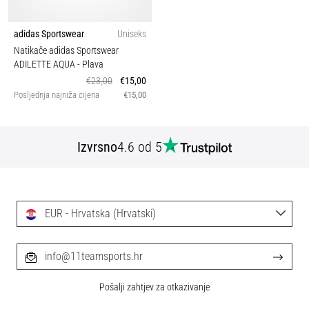
adidas Sportswear
Uniseks
Natikače adidas Sportswear
ADILETTE AQUA
- Plava
€23,00
€15,00
Posljednja najniža cijena
€15,00
Izvrsno
4.6 od 5
EUR - Hrvatska (Hrvatski)
info@11teamsports.hr
Pošalji zahtjev za otkazivanje