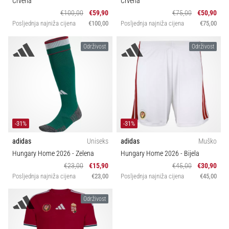
Crvena
Crvena
sa
€100,00
€59,90
€75,00
€50,90
službenim
Posljednja najniža cijena
€100,00
Posljednja najniža cijena
€75,00
dresovima
i
Održivost
Održivost
kopačkama
Nike,
adidas
i
PUMA.
Budi
dio
-31%
-31%
svake
adidas
Uniseks
adidas
Muško
utakmice,
gola…
Hungary Home 2026
- Zelena
Hungary Home 2026
- Bijela
€23,00
€15,90
€45,00
€30,90
Posljednja najniža cijena
€23,00
Posljednja najniža cijena
€45,00
Prikaži
Održivost
sve
članke