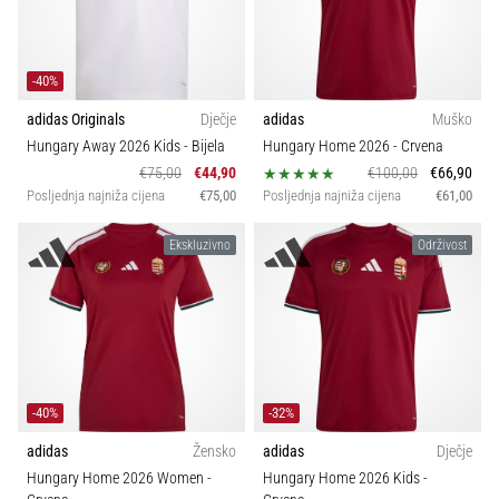
Veličina
tisak
i
obradu
Klubovi
sportske
-40%
opreme
adidas Originals
Dječje
adidas
Muško
Kolekcija
Hungary Away 2026 Kids
- Bijela
Hungary Home 2026
- Crvena
1. 7. 2025
€75,00
€44,90
€100,00
€66,90
•
Posljednja najniža cijena
€75,00
Posljednja najniža cijena
€61,00
Kroj
1 min. čitanja
Ekskluzivno
Održivost
Play
Karakteristike
for
More
Sport
Victories
Pripremi
se
Održivost
-40%
-32%
za
ženski
adidas
Žensko
adidas
Dječje
Svojstva
EURO
Hungary Home 2026 Women
-
Hungary Home 2026 Kids
-
2025