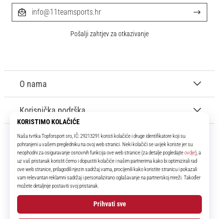
info@11teamsports.hr
Pošalji zahtjev za otkazivanje
O nama
Korisnička podrška
11teamsports.hr
Tvoj smo pouzdani suigrač već više od 16 godina! Cijelo to vrijeme
donosimo ti najbolje i najnovije proizvode iz svijeta nogometa.
Facebook
Instagram
YouTube