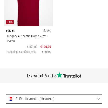
-33%
adidas
Muško
Hungary Authentic Home 2026
-
Crvena
€150,00
€100,90
Posljednja najniža cijena
€150,00
Izvrsno
4.6 od 5
EUR - Hrvatska (Hrvatski)