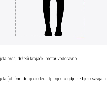
ijela prsa, držeći krojački metar vodoravno.
ela (obično donji dio leđa tj. mjesto gdje se tijelo savija u