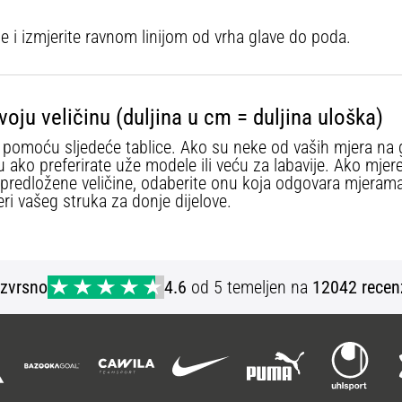
 se i izmjerite ravnom linijom od vrha glave do poda.
voju veličinu (duljina u cm = duljina uloška)
u pomoću sljedeće tablice. Ako su neke od vaših mjera na 
u ako preferirate uže modele ili veću za labavije. Ako mje
e predložene veličine, odaberite onu koja odgovara mjerama
ri vašeg struka za donje dijelove.
Izvrsno
4.6
od 5 temeljen na
12042 recen