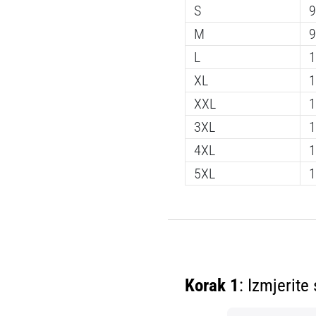
S
9
M
9
L
1
XL
1
XXL
1
3XL
1
4XL
1
5XL
1
Korak 1
: Izmjerite