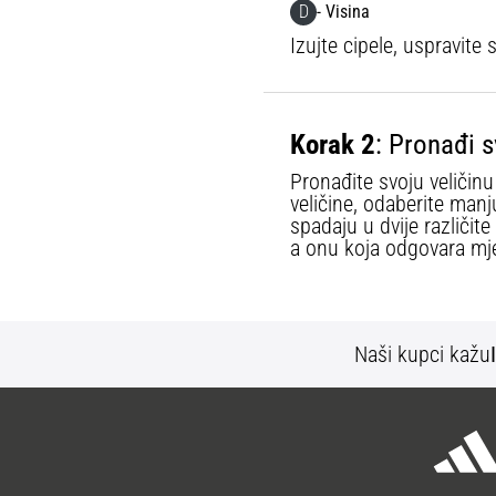
D
- Visina
Izujte cipele, uspravite
Korak 2
: Pronađi s
Pronađite svoju veličin
veličine, odaberite manj
spadaju u dvije različit
a onu koja odgovara mje
Naši kupci kažu