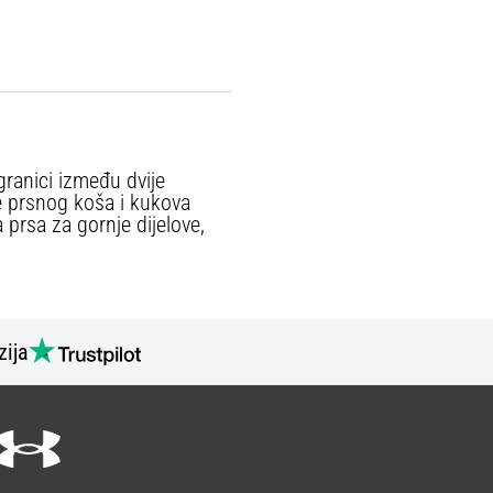
granici između dvije
re prsnog koša i kukova
 prsa za gornje dijelove,
zija