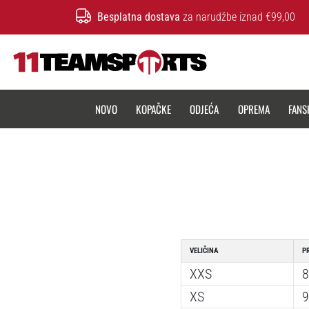
Besplatna dostava
za narudžbe iznad €99,00
11teamsports.hr
NOVO
KOPAČKE
ODJEĆA
OPREMA
FANS
VELIČINA
P
XXS
8
XS
9