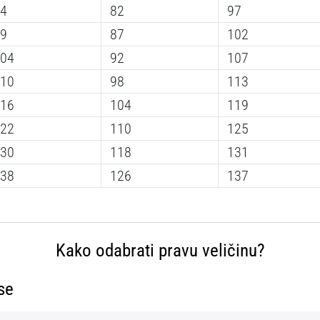
4
82
97
9
87
102
04
92
107
10
98
113
16
104
119
22
110
125
30
118
131
38
126
137
Kako odabrati pravu veličinu?
 se