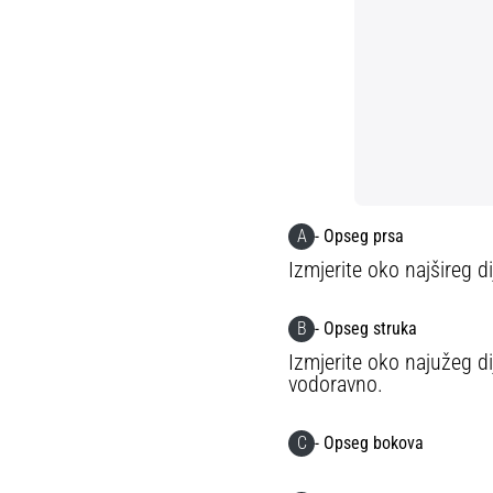
A
- Opseg prsa
Izmjerite oko najšireg d
B
- Opseg struka
Izmjerite oko najužeg dij
vodoravno.
C
- Opseg bokova