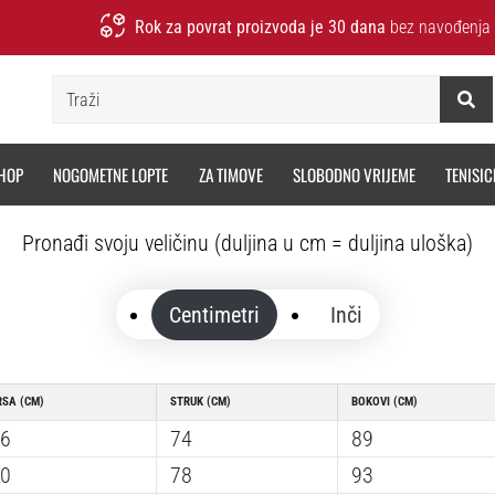
Rok za povrat proizvoda je 30 dana
bez navođenja 
Traži
HOP
NOGOMETNE LOPTE
ZA TIMOVE
SLOBODNO VRIJEME
TENISIC
Pronađi svoju veličinu (duljina u cm = duljina uloška)
Centimetri
Inči
RSA (CM)
STRUK (CM)
BOKOVI (CM)
6
74
89
0
78
93