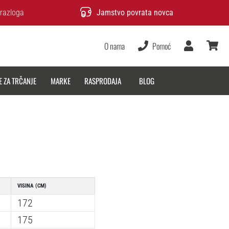
razloga
Jamstvo povrata novca
O nama
Pomoć
Korisnik
košarica
E ZA TRČANJE
MARKE
RASPRODAJA
BLOG
VISINA (CM)
172
175