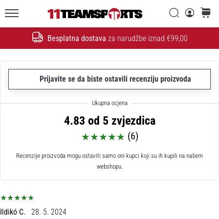
26. 9. 2025
•
Traži
košaric
1 min. čitanja
11teamsports.hr
Besplatna dostava
za narudžbe iznad €99,00
GNK
Traži
Dinamo
i
11teamsports
Prijavite se da biste ostavili recenziju proizvoda
potpisali
dvogodišnju
suradnju
4.83 od 5 zvjezdica
GNK
(6)
Dinamo
i
Recenzije proizvoda mogu ostaviti samo oni kupci koji su ih kupili na našem
11teamsports
webshopu.
sklopili
dvogodišnje
partnerstvo
za
nabavu,
Ildikó C.
28. 5. 2024