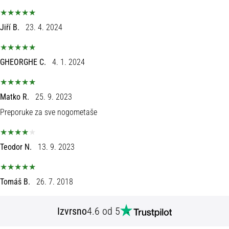
tisak
i
obradu
Jiří B.
23. 4. 2024
sportske
opreme
GHEORGHE C.
4. 1. 2024
1. 7. 2025
•
Matko R.
25. 9. 2023
1 min. čitanja
Preporuke za sve nogometaše
Play
for
More
Teodor N.
13. 9. 2023
Victories
Pripremi
se
Tomáš B.
26. 7. 2018
za
ženski
Izvrsno
4.6 od 5
EURO
2025