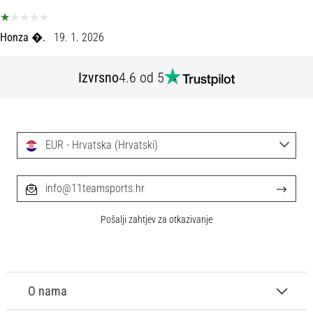
tisak
i
obradu
Honza �.
19. 1. 2026
sportske
opreme
Izvrsno
4.6 od 5
1. 7. 2025
•
1 min. čitanja
EUR - Hrvatska (Hrvatski)
Play
for
info@11teamsports.hr
More
Victories
Pošalji zahtjev za otkazivanje
Pripremi
se
za
ženski
O nama
EURO
2025