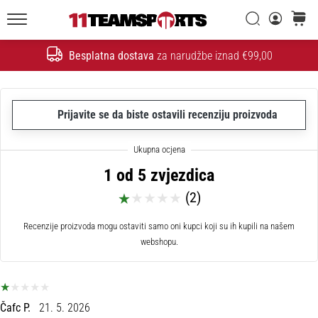
26. 9. 2025
•
Traži
košaric
1 min. čitanja
11teamsports.hr
Besplatna dostava
za narudžbe iznad €99,00
GNK
Traži
Dinamo
i
11teamsports
Prijavite se da biste ostavili recenziju proizvoda
potpisali
dvogodišnju
suradnju
1 od 5 zvjezdica
GNK
(2)
Dinamo
i
Recenzije proizvoda mogu ostaviti samo oni kupci koji su ih kupili na našem
11teamsports
webshopu.
sklopili
dvogodišnje
partnerstvo
za
nabavu,
Čafc P.
21. 5. 2026