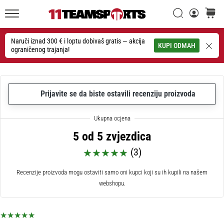
26. 9. 2025
•
Traži
košaric
1 min. čitanja
11teamsports.hr
GNK
Naruči iznad 300 € i loptu dobivaš gratis — akcija
Traži
KUPI ODMAH
ograničenog trajanja!
Dinamo
i
11teamsports
potpisali
Prijavite se da biste ostavili recenziju proizvoda
dvogodišnju
suradnju
GNK
5 od 5 zvjezdica
Dinamo
i
(3)
11teamsports
sklopili
Recenzije proizvoda mogu ostaviti samo oni kupci koji su ih kupili na našem
dvogodišnje
webshopu.
partnerstvo
za
nabavu,