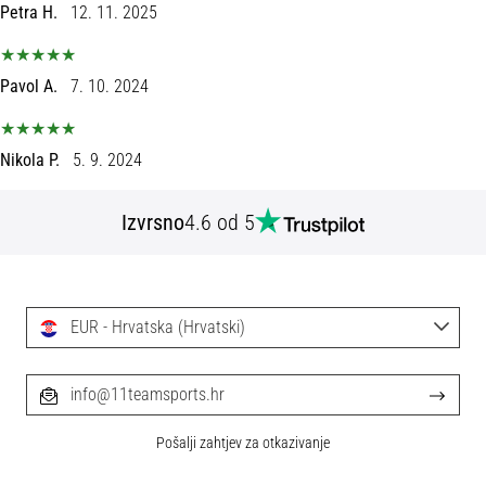
tisak
Petra H.
12. 11. 2025
i
obradu
sportske
Pavol A.
7. 10. 2024
opreme
Nikola P.
5. 9. 2024
1. 7. 2025
•
1 min. čitanja
Izvrsno
4.6 od 5
Play
for
More
Victories
EUR - Hrvatska (Hrvatski)
Pripremi
se
info@11teamsports.hr
za
ženski
Pošalji zahtjev za otkazivanje
EURO
2025