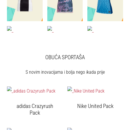
sa
službenim
dresovima
i
kopačkama
Nike,
adidas
i
PUMA.
OBUĆA SPORTAŠA
Budi
dio
S novim inovacijama i bolja nego ikada prije
svake
utakmice,
gola…
adidas Crazyrush
Nike United Pack
Prikaži
Pack
sve
članke