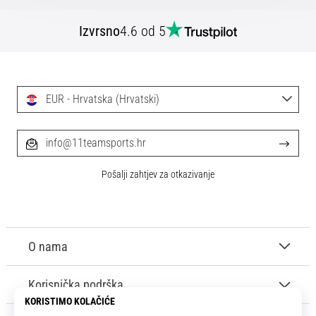
Izvrsno
4.6 od 5
EUR - Hrvatska (Hrvatski)
info@11teamsports.hr
Pošalji zahtjev za otkazivanje
O nama
Korisnička podrška