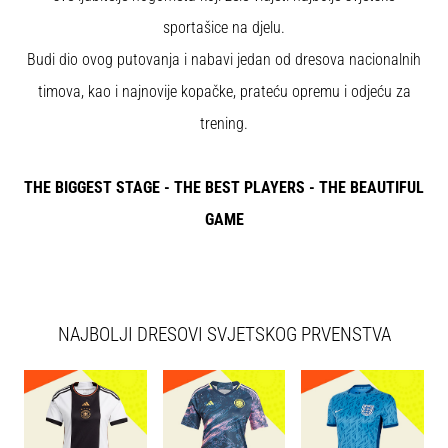
tisak
i
sportašice na djelu.
obradu
Budi dio ovog putovanja i nabavi jedan od dresova nacionalnih
sportske
timova, kao i najnovije kopačke, prateću opremu i odjeću za
opreme
trening.
1. 7. 2025
•
THE BIGGEST STAGE - THE BEST PLAYERS - THE BEAUTIFUL
1 min. čitanja
GAME
Play
for
More
Victories
Pripremi
NAJBOLJI DRESOVI SVJETSKOG PRVENSTVA
se
za
ženski
EURO
2025