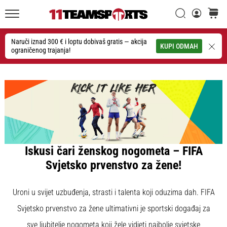
26. 9. 2025
•
Traži
košaric
1 min. čitanja
11teamsports.hr
GNK
Naruči iznad 300 € i loptu dobivaš gratis — akcija
Traži
KUPI ODMAH
ograničenog trajanja!
Dinamo
i
11teamsports
potpisali
dvogodišnju
suradnju
GNK
Dinamo
Iskusi čari ženskog nogometa – FIFA
i
11teamsports
Svjetsko prvenstvo za žene!
sklopili
dvogodišnje
Uroni u svijet uzbuđenja, strasti i talenta koji oduzima dah. FIFA
partnerstvo
za
Svjetsko prvenstvo za žene ultimativni je sportski događaj za
nabavu,
sve ljubitelje nogometa koji žele vidjeti najbolje svjetske