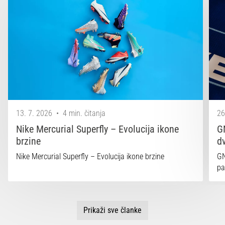
13. 7. 2026
•
4 min. čitanja
26
Nike Mercurial Superfly – Evolucija ikone
G
brzine
d
Nike Mercurial Superfly – Evolucija ikone brzine
GN
pa
Prikaži sve članke