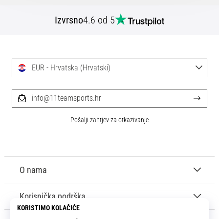
Izvrsno
4.6 od 5
EUR - Hrvatska (Hrvatski)
info@11teamsports.hr
Pošalji zahtjev za otkazivanje
O nama
Korisnička podrška