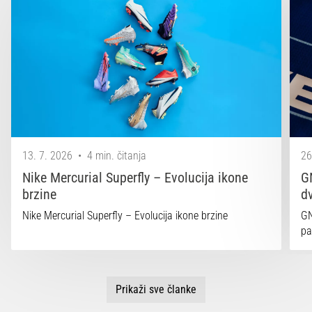
13. 7. 2026
•
4 min. čitanja
26
Nike Mercurial Superfly – Evolucija ikone
G
brzine
d
Nike Mercurial Superfly – Evolucija ikone brzine
GN
pa
Prikaži sve članke