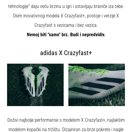
tisak
tehnologije" daju veću brzinu u igri i ostavljaju braniče iza tebe.
i
obradu
Osim inovativnog modela X Crazyfast+, postoje i verzije X
sportske
Crazyfast s vezicama i bez vezica.
opreme
Nemoj biti "samo" brz. Budi i nepredvidiv.
1. 7. 2025
•
adidas X Crazyfast+
1 min. čitanja
Play
for
More
Victories
Pripremi
se
za
ženski
Doživi najbolje performanse s modelom X Crazyfast+, najlakšim
EURO
modelom kopački na tržištu. Dizajniran za brze pokrete i nagle
2025