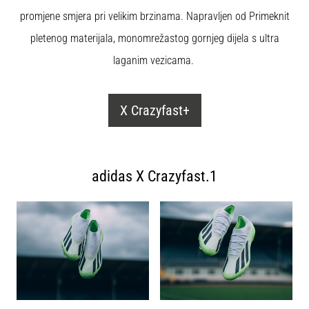
sa
promjene smjera pri velikim brzinama. Napravljen od Primeknit
službenim
pletenog materijala, monomrežastog gornjeg dijela s ultra
dresovima
i
laganim vezicama.
kopačkama
Nike,
adidas
X Crazyfast+
i
PUMA.
Budi
dio
adidas X Crazyfast.1
svake
utakmice,
gola…
Prikaži
sve
članke