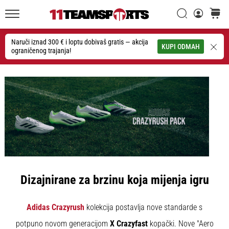
26. 9. 2025
•
Traži
košaric
1 min. čitanja
11teamsports.hr
GNK
Naruči iznad 300 € i loptu dobivaš gratis — akcija
Traži
KUPI ODMAH
ograničenog trajanja!
Dinamo
i
11teamsports
potpisali
dvogodišnju
suradnju
GNK
Dinamo
i
11teamsports
sklopili
Dizajnirane za brzinu koja mijenja igru
dvogodišnje
partnerstvo
Adidas Crazyrush
kolekcija postavlja nove standarde s
za
nabavu,
potpuno novom generacijom
X Crazyfast
kopački. Nove "Aero