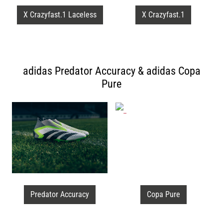
X Crazyfast.1 Laceless
X Crazyfast.1
adidas Predator Accuracy & adidas Copa
Pure
Predator Accuracy
Copa Pure