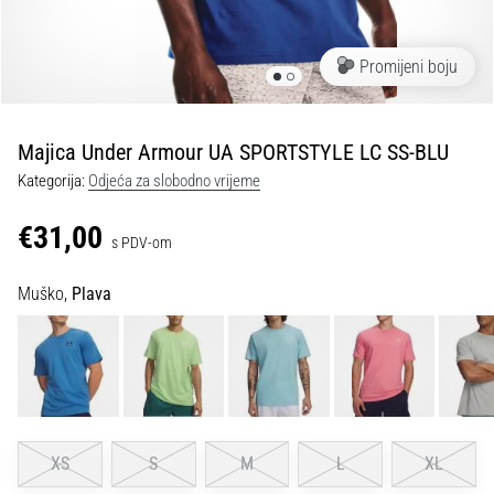
tisak
i
obradu
Promijeni boju
sportske
opreme
Majica Under Armour UA SPORTSTYLE LC SS-BLU
1. 7. 2025
Kategorija:
Odjeća za slobodno vrijeme
•
1 min. čitanja
€31,00
s PDV-om
Play
for
Muško,
Plava
More
Victories
Pripremi
se
za
ženski
EURO
XS
S
M
L
XL
2025