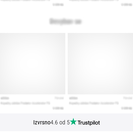
Izvrsno
4.6 od 5