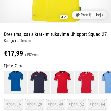
tisak
i
obradu
Promijeni boju
sportske
opreme
Dres (majica) s kratkim rukavima Uhlsport Squad 27
1. 7. 2025
Kategorija:
Dresovi
•
1 min. čitanja
€17,99
s PDV-om
Play
for
Dječje,
Žuta
More
Victories
Pripremi
se
za
ženski
EURO
116
128
140
152
164
Dječje
Dječje
Dječje
Dječje
Dječje
2025