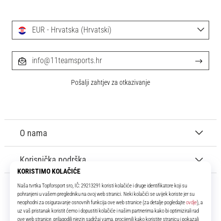
EUR - Hrvatska (Hrvatski)
info@11teamsports.hr
Pošalji zahtjev za otkazivanje
O nama
Korisnička podrška
11teamsports.hr
Tvoj smo pouzdani suigrač već više od 16 godina! Cijelo to vrijeme