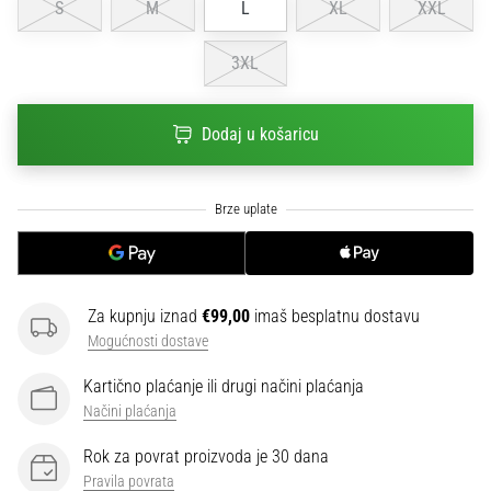
S
M
L
XL
XXL
sa
službenim
3XL
dresovima
i
kopačkama
Dodaj u košaricu
Nike,
adidas
i
PUMA.
Budi
dio
svake
utakmice,
Za kupnju iznad
€99,00
imaš besplatnu dostavu
gola…
Mogućnosti dostave
Kartično plaćanje ili drugi načini plaćanja
Prikaži
Načini plaćanja
sve
Rok za povrat proizvoda je 30 dana
članke
Pravila povrata