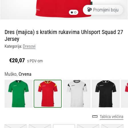
tisak
i
Promijeni boju
obradu
sportske
opreme
Dres (majica) s kratkim rukavima Uhlsport Squad 27
Jersey
1. 7. 2025
Kategorija:
Dresovi
•
1 min. čitanja
€20,07
s PDV-om
Play
for
Muško,
Crvena
More
Victories
Pripremi
se
za
ženski
Tablica veličina
EURO
2025