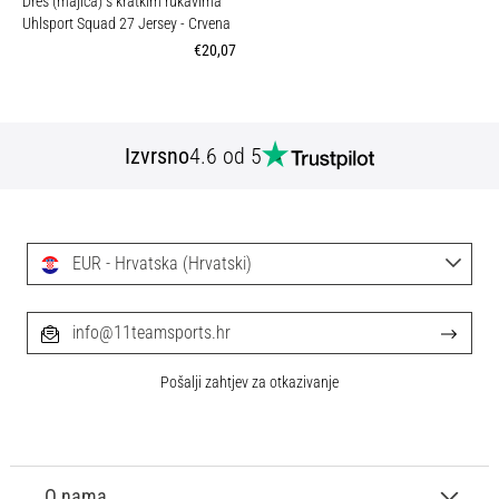
Dres (majica) s kratkim rukavima
Uhlsport Squad 27 Jersey
- Crvena
€20,07
Izvrsno
4.6 od 5
EUR - Hrvatska (Hrvatski)
info@11teamsports.hr
Pošalji zahtjev za otkazivanje
O nama