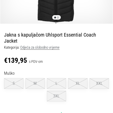
tisak
i
obradu
sportske
opreme
Jakna s kapuljačom Uhlsport Essential Coach
1. 7. 2025
Jacket
•
Kategorija:
Odjeća za slobodno vrijeme
1 min. čitanja
Play
€139,95
s PDV-om
for
More
Muško
Victories
Pripremi
S
M
L
XL
XXL
se
za
3XL
ženski
EURO
2025