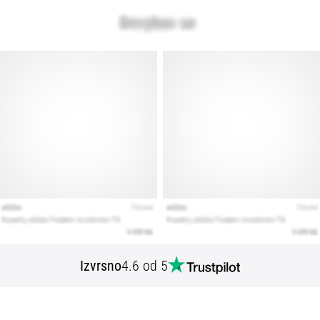
Izvrsno
4.6 od 5