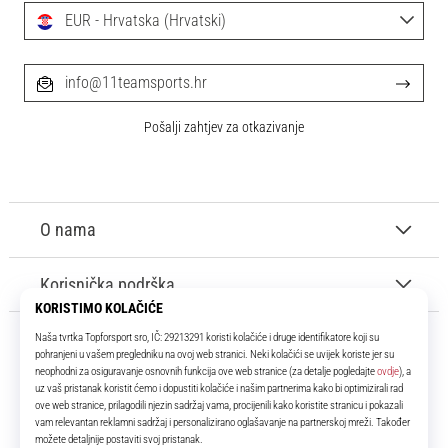
EUR - Hrvatska (Hrvatski)
info@11teamsports.hr
Pošalji zahtjev za otkazivanje
O nama
Korisnička podrška
11teamsports.hr
Tvoj smo pouzdani suigrač već više od 16 godina! Cijelo to vrijeme
donosimo ti najbolje i najnovije proizvode iz svijeta nogometa.