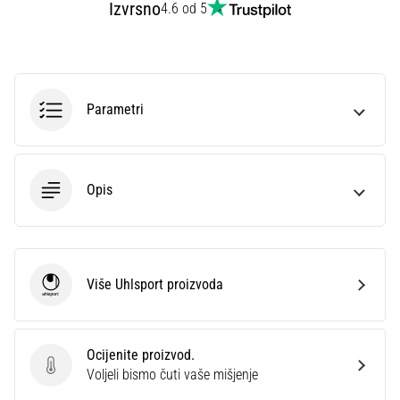
Izvrsno
4.6 od 5
sa
službenim
dresovima
i
kopačkama
Parametri
Nike,
adidas
i
PUMA.
Budi
Opis
dio
svake
utakmice,
gola…
Više Uhlsport proizvoda
Uhlsport
Prikaži
sve
Ocijenite proizvod.
članke
Ocijenite proizvod.
Voljeli bismo čuti vaše mišjenje