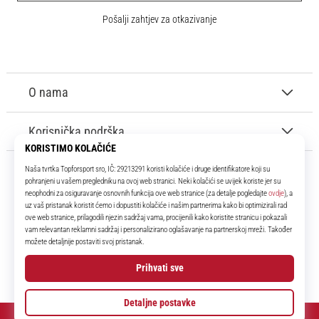
Pošalji zahtjev za otkazivanje
O nama
Korisnička podrška
11teamsports.hr
Tvoj smo pouzdani suigrač već više od 16 godina! Cijelo to vrijeme
donosimo ti najbolje i najnovije proizvode iz svijeta nogometa.
Facebook
Instagram
YouTube