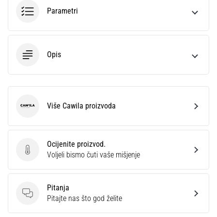
sa
Parametri
službenim
dresovima
i
kopačkama
Opis
Nike,
adidas
i
PUMA.
Budi
Više Cawila proizvoda
Cawila
dio
svake
utakmice,
Ocijenite proizvod.
gola…
Ocijenite proizvod.
Voljeli bismo čuti vaše mišjenje
Prikaži
Pitanja
sve
Pitanja
Pitajte nas što god želite
članke