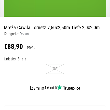
tisak
i
obradu
sportske
opreme
Mreža Cawila Tornetz 7,50x2,50m Tiefe 2,0x2,0m
Kategorija:
Dodaci
1. 7. 2025
•
€88,90
s PDV-om
1 min. čitanja
Play
Uniseks,
Bijela
for
More
OS
Victories
Pripremi
se
Izvrsno
4.6 od 5
za
ženski
EURO
2025