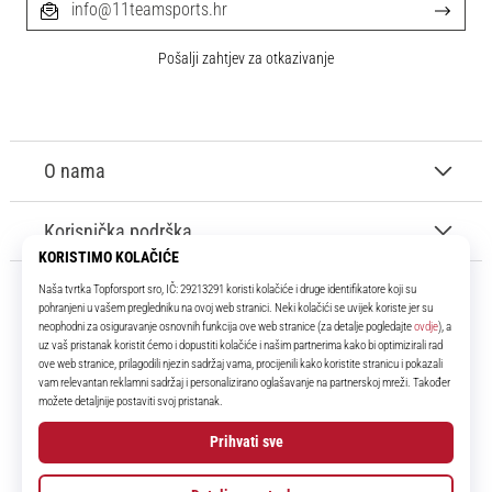
info@11teamsports.hr
Pošalji zahtjev za otkazivanje
O nama
Korisnička podrška
11teamsports.hr
Tvoj smo pouzdani suigrač već više od 16 godina! Cijelo to vrijeme
donosimo ti najbolje i najnovije proizvode iz svijeta nogometa.
Facebook
Instagram
YouTube