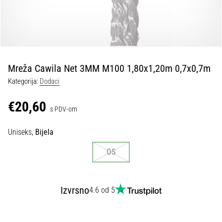
tisak
i
obradu
sportske
opreme
Mreža Cawila Net 3MM M100 1,80x1,20m 0,7x0,7m
1. 7. 2025
Kategorija:
Dodaci
•
1 min. čitanja
€20,60
s PDV-om
Play
for
Uniseks,
Bijela
More
Victories
OS
Pripremi
se
za
Izvrsno
4.6 od 5
ženski
EURO
2025