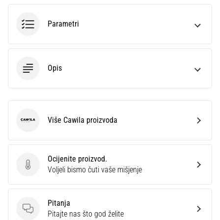
sa
službenim
Parametri
dresovima
i
kopačkama
Nike,
Opis
adidas
i
PUMA.
Budi
dio
Više Cawila proizvoda
Cawila
svake
utakmice,
gola…
Ocijenite proizvod.
Ocijenite proizvod.
Voljeli bismo čuti vaše mišjenje
Prikaži
sve
Pitanja
članke
Pitanja
Pitajte nas što god želite