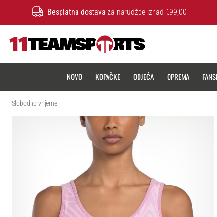
Besplatna dostava
za narudžbe iznad €99,00
11teamsports.hr
NOVO
KOPAČKE
ODJEĆA
OPREMA
FANS
Slobodno vrijeme