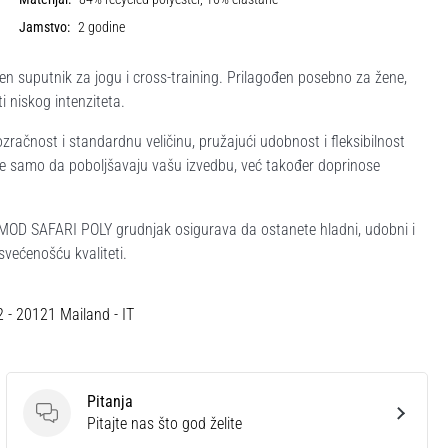
Jamstvo:
2 godine
suputnik za jogu i cross-training. Prilagođen posebno za žene,
i niskog intenziteta.
zračnost i standardnu veličinu, pružajući udobnost i fleksibilnost
i ne samo da poboljšavaju vašu izvedbu, već također doprinose
nu, MOD SAFARI POLY grudnjak osigurava da ostanete hladni, udobni i
svećenošću kvaliteti.
12 - 20121 Mailand - IT
Pitanja
Pitanja
Pitajte nas što god želite