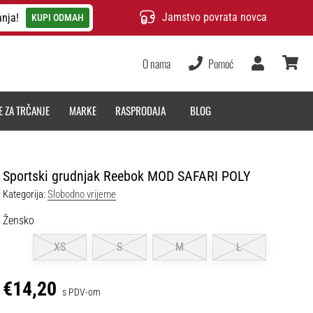
Jamstvo povrata novca
anja!
KUPI ODMAH
O nama
Pomoć
Korisnik
košarica
E ZA TRČANJE
MARKE
RASPRODAJA
BLOG
Sportski grudnjak Reebok MOD SAFARI POLY
Kategorija:
Slobodno vrijeme
Žensko
XS
S
M
L
€14,20
s PDV-om