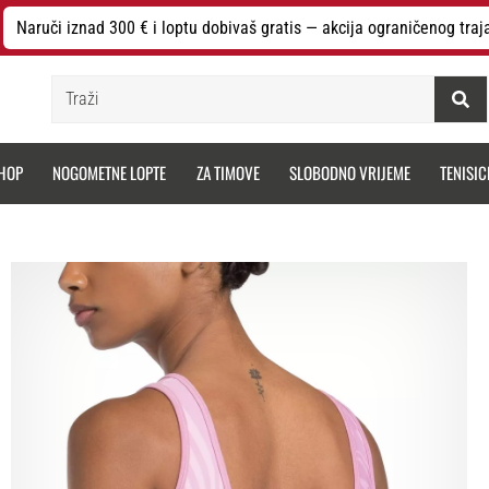
Naruči iznad 300 € i loptu dobivaš gratis — akcija ograničenog traj
Traži
HOP
NOGOMETNE LOPTE
ZA TIMOVE
SLOBODNO VRIJEME
TENISIC