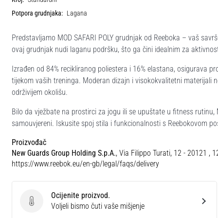
Potpora grudnjaka:
Lagana
Predstavljamo MOD SAFARI POLY grudnjak od Reeboka – vaš savršen 
ovaj grudnjak nudi laganu podršku, što ga čini idealnim za aktivnost
Izrađen od 84% recikliranog poliestera i 16% elastana, osigurava pro
tijekom vaših treninga. Moderan dizajn i visokokvalitetni materijal
održivijem okolišu.
Bilo da vježbate na prostirci za jogu ili se upuštate u fitness ruti
samouvjereni. Iskusite spoj stila i funkcionalnosti s Reebokovom po
Proizvođač
New Guards Group Holding S.p.A.
, Via Filippo Turati, 12 - 20121 , 
https://www.reebok.eu/en-gb/legal/faqs/delivery
Ocijenite proizvod.
Ocijenite proizvod.
Voljeli bismo čuti vaše mišjenje