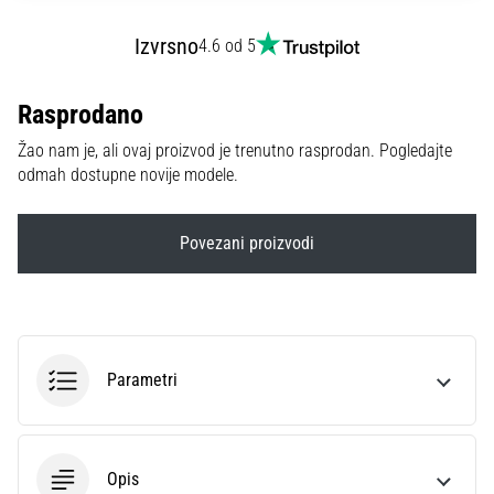
sa
službenim
Izvrsno
4.6 od 5
dresovima
i
Rasprodano
kopačkama
Nike,
Žao nam je, ali ovaj proizvod je trenutno rasprodan. Pogledajte
adidas
odmah dostupne novije modele.
i
PUMA.
Budi
Povezani proizvodi
dio
svake
utakmice,
gola…
Parametri
Prikaži
sve
članke
Opis