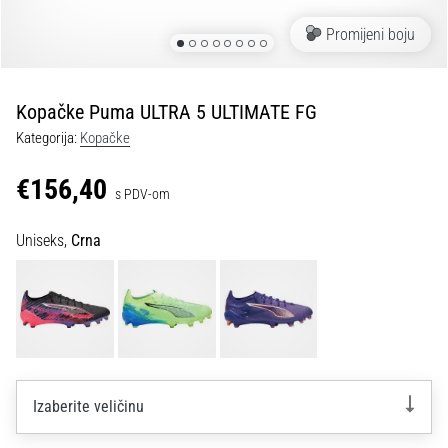
tisak
i
Promijeni boju
obradu
sportske
opreme
Kopačke Puma ULTRA 5 ULTIMATE FG
Kategorija:
Kopačke
1. 7. 2025
•
€156,40
s PDV-om
1 min. čitanja
Play
Uniseks,
Crna
for
More
Victories
Pripremi
se
za
ženski
Izaberite veličinu
EURO
2025