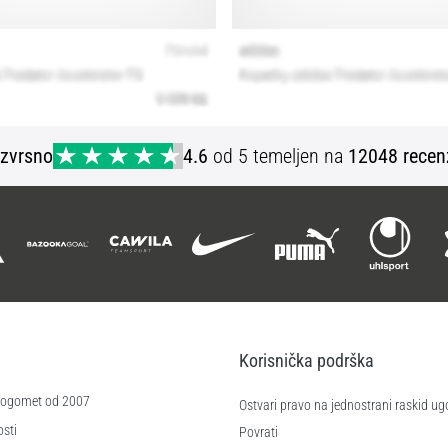
Izvrsno
4.6
od 5 temeljen na
12048 recen
Korisnička podrška
 nogomet od 2007
Ostvari pravo na jednostrani raskid ug
sti
Povrati